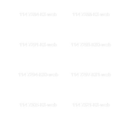
114 7284-KS-web
114 7288-KS-web
114 7291-KS-web
114 7293-KS0-web
114 7294-KS0-web
114 7297-KS1-web
114 7305-KS-web
114 7321-KS-web