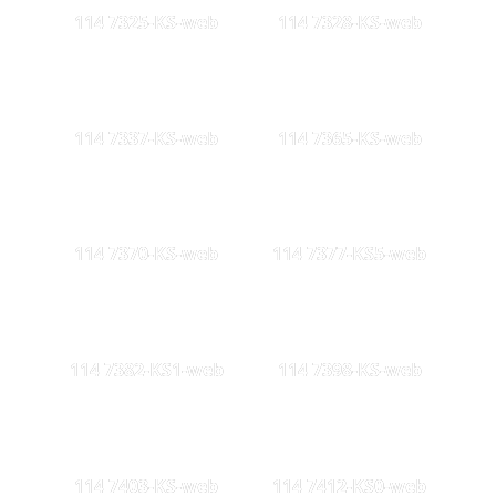
114 7325-KS-web
114 7328-KS-web
114 7337-KS-web
114 7365-KS-web
114 7370-KS-web
114 7377-KS5-web
114 7382-KS1-web
114 7398-KS-web
114 7403-KS-web
114 7412-KS0-web