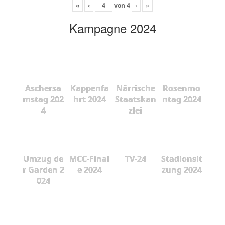
«
‹
von
4
›
»
Kampagne 2024
Aschersa
Kappenfa
Närrische
Rosenmo
mstag 202
hrt 2024
Staatskan
ntag 2024
4
zlei
Umzug de
MCC-Final
TV-24
Stadionsit
r Garden 2
e 2024
zung 2024
024