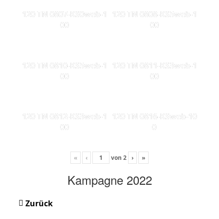
120 TN 0807-KS0web-1
120 TN 0808-KS5web-1
00
00
120 TN 0810-KS5web-1
120 TN 0811-KS3web-1
00
00
120 TN 0812-KS3web-1
120 TN 0816-KSweb-10
00
0
«
‹
von
2
›
»
Kampagne 2022
Zurück