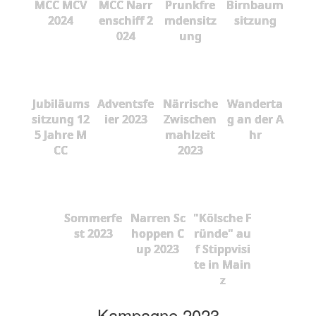
MCC MCV
MCC Narr
Prunkfre
Birnbaum
2024
enschiff 2
mdensitz
sitzung
024
ung
Jubiläums
Adventsfe
Närrische
Wanderta
sitzung 12
ier 2023
Zwischen
g an der A
5 Jahre M
mahlzeit
hr
CC
2023
Sommerfe
Narren Sc
"Kölsche F
st 2023
hoppen C
ründe" au
up 2023
f Stippvisi
te in Main
z
Kampagne 2023