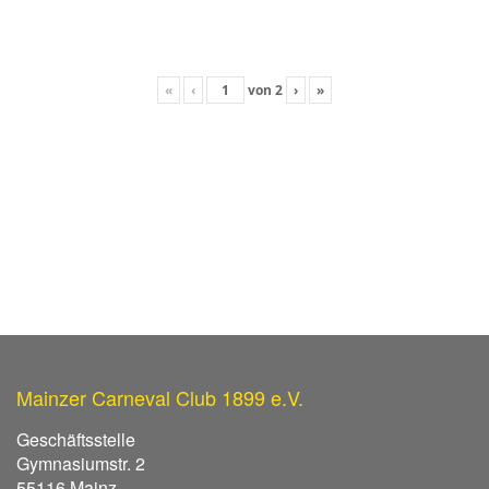
«
‹
von
2
›
»
Mainzer Carneval Club 1899 e.V.
Geschäftsstelle
Gymnasiumstr. 2
55116 Mainz