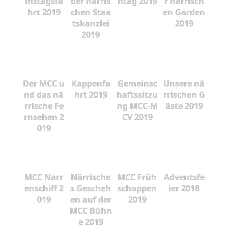
mstagsfa
der närris
ntag 2019
r närrisch
hrt 2019
chen Staa
en Garden
tskanzlei
2019
2019
Der MCC u
Kappenfa
Gemeinsc
Unsere nä
nd das nä
hrt 2019
haftssitzu
rrischen G
rrische Fe
ng MCC-M
äste 2019
rnsehen 2
CV 2019
019
MCC Narr
Närrische
MCC Früh
Adventsfe
enschiff 2
s Gescheh
schoppen
ier 2018
019
en auf der
2019
MCC Bühn
e 2019