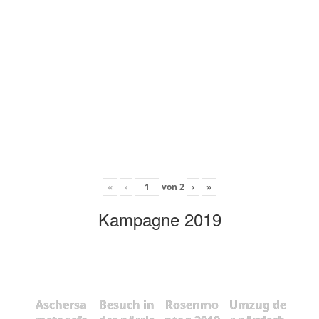
«
‹
von
2
›
»
Kampagne 2019
Aschersa
Besuch in
Rosenmo
Umzug de