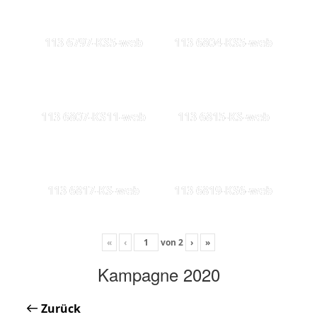
113 6797-KS5-web
113 6804-KS5-web
113 6807-KS11-web
113 6815-KS-web
113 6817-KS-web
113 6819-KS6-web
«
‹
von
2
›
»
Kampagne 2020
Zurück