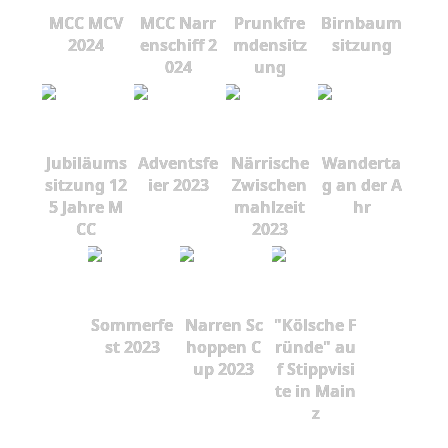
MCC MCV
MCC Narr
Prunkfre
Birnbaum
2024
enschiff 2
mdensitz
sitzung
024
ung
Jubiläums
Adventsfe
Närrische
Wanderta
sitzung 12
ier 2023
Zwischen
g an der A
5 Jahre M
mahlzeit
hr
CC
2023
Sommerfe
Narren Sc
"Kölsche F
st 2023
hoppen C
ründe" au
up 2023
f Stippvisi
te in Main
z