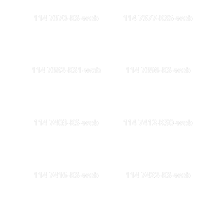
114 7370-KS-web
114 7377-KS5-web
114 7382-KS1-web
114 7398-KS-web
114 7403-KS-web
114 7412-KS0-web
114 7416-KS-web
114 7422-KS-web