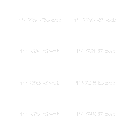
114 7294-KS0-web
114 7297-KS1-web
114 7305-KS-web
114 7321-KS-web
114 7325-KS-web
114 7328-KS-web
114 7337-KS-web
114 7365-KS-web