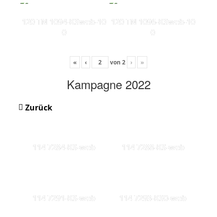
120 TN 1094-KSweb-10
120 TN 1096-KSweb-10
0
0
«
‹
von
2
›
»
Kampagne 2022
Zurück
114 7284-KS-web
114 7288-KS-web
114 7291-KS-web
114 7293-KS0-web