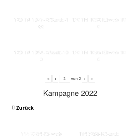
120 TN 1077-KS3web-1
120 TN 1082-KSweb-10
00
0
120 TN 1094-KSweb-10
120 TN 1096-KSweb-10
0
0
«
‹
von
2
›
»
Kampagne 2022
Zurück
114 7284-KS-web
114 7288-KS-web