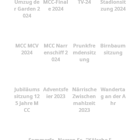
Umzug de
MCC-Final
TV-24
Stadionsit
r Garden 2
e 2024
zung 2024
024
MCC MCV
MCC Narr
Prunkfre
Birnbaum
2024
enschiff 2
mdensitz
sitzung
024
ung
Jubiläums
Adventsfe
Närrische
Wanderta
sitzung 12
ier 2023
Zwischen
g an der A
5 Jahre M
mahlzeit
hr
CC
2023
Sommerfe
Narren Sc
"Kölsche F