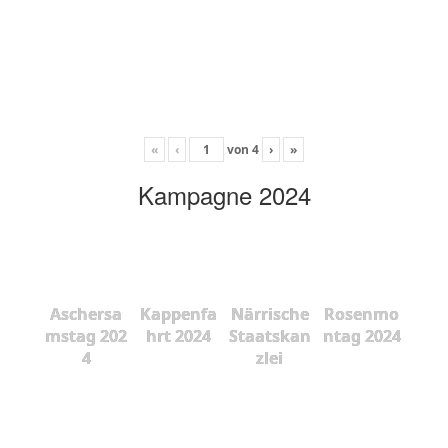
«
‹
von
4
›
»
Kampagne 2024
Aschersa
Kappenfa
Närrische
Rosenmo
mstag 202
hrt 2024
Staatskan
ntag 2024
4
zlei