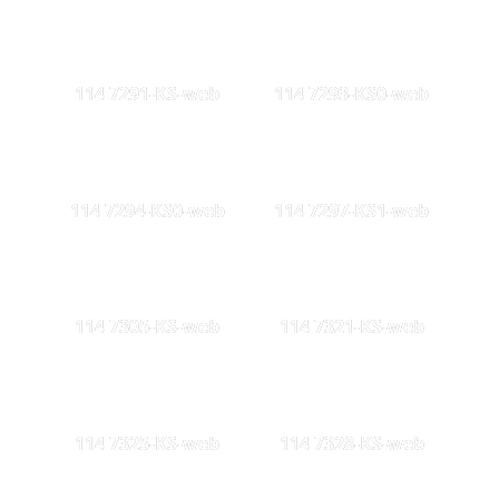
114 7291-KS-web
114 7293-KS0-web
114 7294-KS0-web
114 7297-KS1-web
114 7305-KS-web
114 7321-KS-web
114 7325-KS-web
114 7328-KS-web