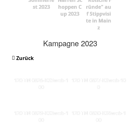
st 2023
hoppen C
ründe" au
up 2023
f Stippvisi
te in Main
z
Kampagne 2023
Zurück
120 TN 0826-KS5web-1
120 TN 0827-KSweb-10
00
0
120 TN 0829-KS3web-1
120 TN 0830-KS6web-1
00
00