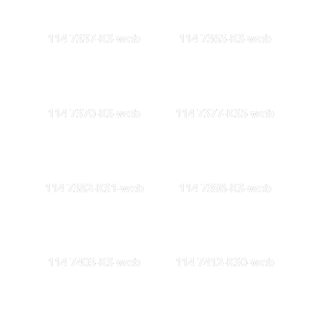
114 7337-KS-web
114 7365-KS-web
114 7370-KS-web
114 7377-KS5-web
114 7382-KS1-web
114 7398-KS-web
114 7403-KS-web
114 7412-KS0-web