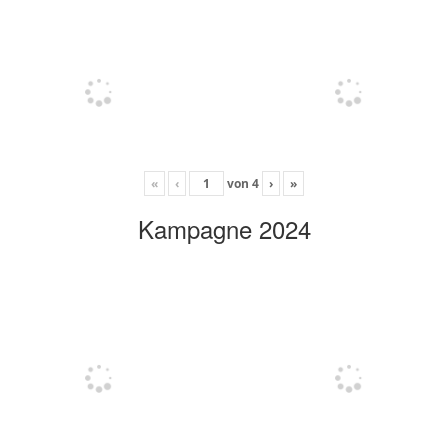
«
‹
von
4
›
»
Kampagne 2024