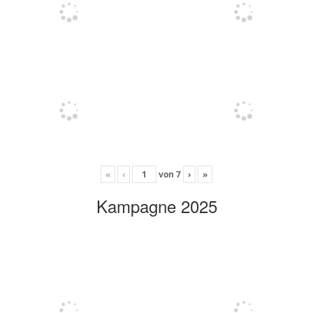
«
‹
von
7
›
»
Kampagne 2025