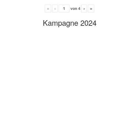
«
‹
von
4
›
»
Kampagne 2024