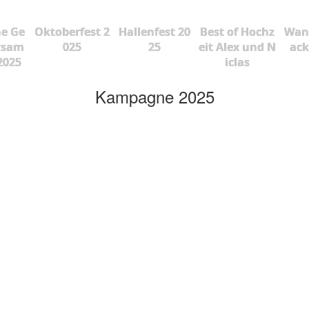
he Ge
Oktoberfest 2
Hallenfest 20
Best of Hochz
Wan
rsam
025
25
eit Alex und N
ac
2025
iclas
Kampagne 2025