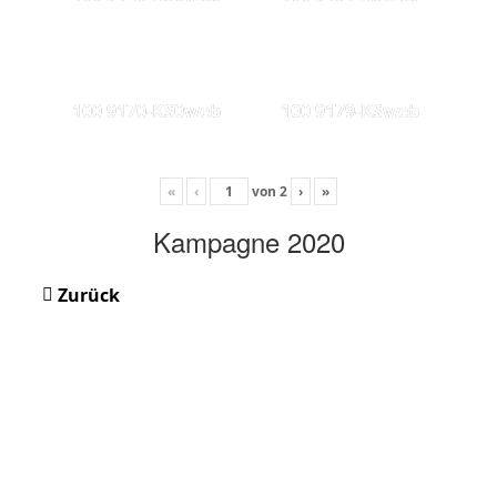
100 9170-KS0web
100 9179-KSweb
«
‹
von
2
›
»
Kampagne 2020
Zurück