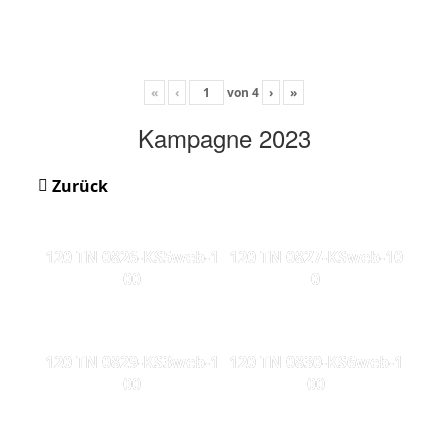
«
‹
von
4
›
»
Kampagne 2023
Zurück
120 TN 0826-KS5web-1
120 TN 0827-KSweb-10
00
0
120 TN 0829-KS3web-1
120 TN 0830-KS6web-1
00
00