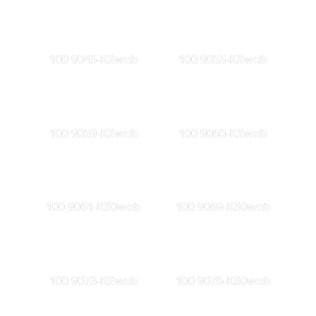
100 9045-KSweb
100 9055-KSweb
100 9059-KSweb
100 9060-KSweb
100 9061-KS0web
100 9069-KS0web
100 9073-KSweb
100 9076-KS0web