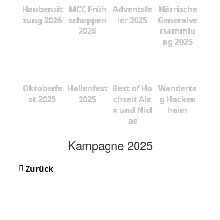
Haubensit
MCC Früh
Adventsfe
Närrische
zung 2026
schoppen
ier 2025
Generalve
2026
rsammlu
ng 2025
Oktoberfe
Hallenfest
Best of Ho
Wanderta
st 2025
2025
chzeit Ale
g Hacken
x und Nicl
heim
as
Kampagne 2025
Zurück