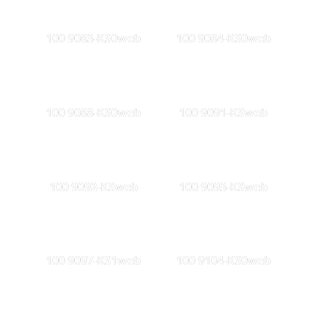
100 9083-KS0web
100 9084-KS0web
100 9088-KS0web
100 9091-KSweb
100 9092-KSweb
100 9093-KSweb
100 9097-KS1web
100 9104-KS0web