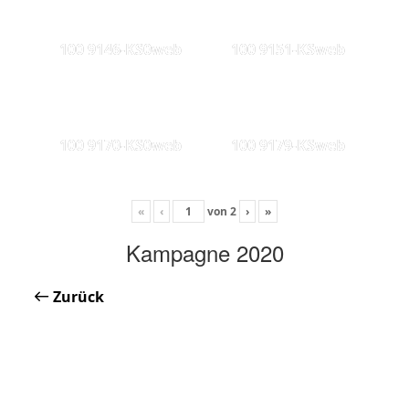
100 9146-KS0web
100 9151-KSweb
100 9170-KS0web
100 9179-KSweb
«
‹
von
2
›
»
Kampagne 2020
Zurück