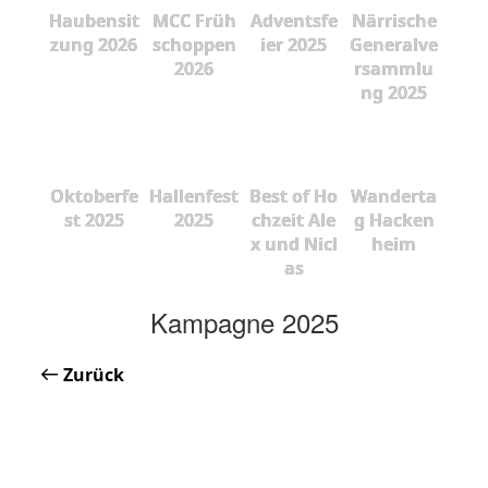
Haubensit
MCC Früh
Adventsfe
Närrische
zung 2026
schoppen
ier 2025
Generalve
2026
rsammlu
ng 2025
Oktoberfe
Hallenfest
Best of Ho
Wanderta
st 2025
2025
chzeit Ale
g Hacken
x und Nicl
heim
as
Kampagne 2025
Zurück