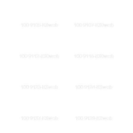
100 9105-KSweb
100 9107-KS0web
100 9112-KS0web
100 9116-KS0web
100 9123-KSweb
100 9124-KSweb
100 9137-KSweb
100 9139-KSweb