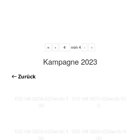
«
‹
von
4
›
»
Kampagne 2023
Zurück
120 TN 0826-KS5web-1
120 TN 0827-KSweb-10
00
0
120 TN 0829-KS3web-1
120 TN 0830-KS6web-1
00
00