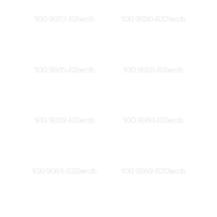
100 9027-KSweb
100 9030-KS2web
100 9045-KSweb
100 9055-KSweb
100 9059-KSweb
100 9060-KSweb
100 9061-KS0web
100 9069-KS0web