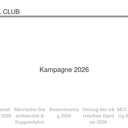
Startseite
Veranstaltungen
L CLUB
Kampagne 2026
amst
Närrische Sta
Rosenmonta
Umzug der nä
MCC 
 2026
atskanzlei &
g 2026
rrischen Gard
ng d
Kappenfahrt
en 2026