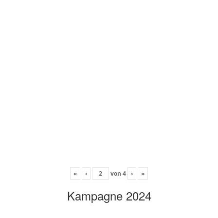
«
‹
von
4
›
»
Kampagne 2024