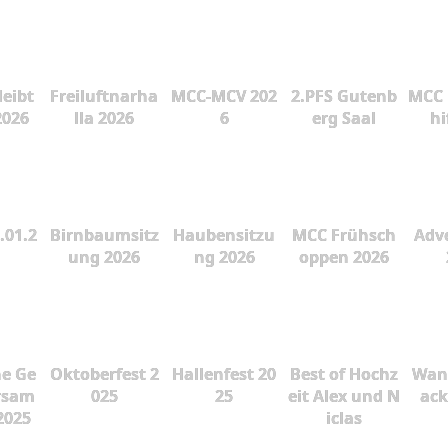
leibt
Freiluftnarha
MCC-MCV 202
2.PFS Gutenb
MCC 
2026
lla 2026
6
erg Saal
hi
.01.2
Birnbaumsitz
Haubensitzu
MCC Frühsch
Adve
ung 2026
ng 2026
oppen 2026
he Ge
Oktoberfest 2
Hallenfest 20
Best of Hochz
Wan
rsam
025
25
eit Alex und N
ac
2025
iclas