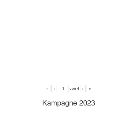
«
‹
von
4
›
»
Kampagne 2023