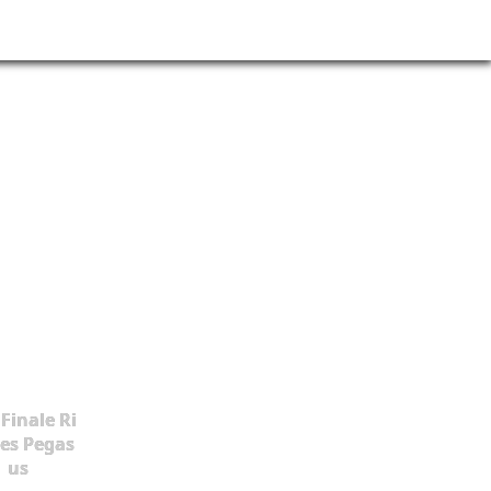
Tickets
Fotogalerie
Mehr MCC
Finale Ri
es Pegas
us