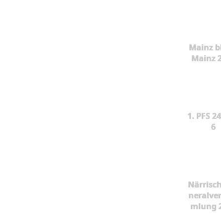
Mainz b
Mainz 
1. PFS 24
6
Närrisc
neralve
mlung 