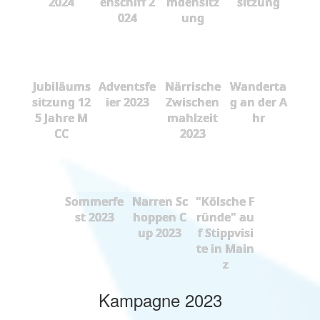
2024
enschiff 2
mdensitz
sitzung
024
ung
Jubiläums
Adventsfe
Närrische
Wanderta
sitzung 12
ier 2023
Zwischen
g an der A
5 Jahre M
mahlzeit
hr
CC
2023
Sommerfe
Narren Sc
"Kölsche F
st 2023
hoppen C
ründe" au
up 2023
f Stippvisi
te in Main
z
Kampagne 2023