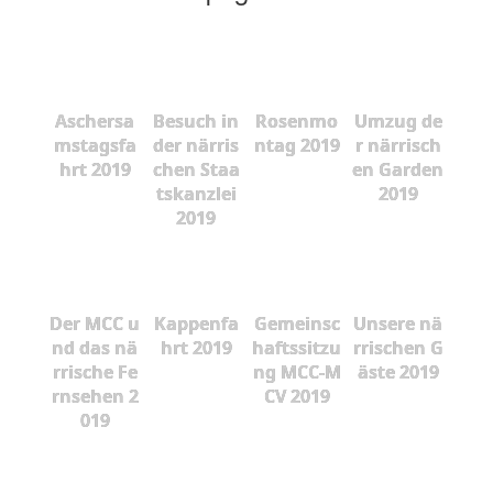
Aschersa
Besuch in
Rosenmo
Umzug de
mstagsfa
der närris
ntag 2019
r närrisch
hrt 2019
chen Staa
en Garden
tskanzlei
2019
2019
Der MCC u
Kappenfa
Gemeinsc
Unsere nä
nd das nä
hrt 2019
haftssitzu
rrischen G
rrische Fe
ng MCC-M
äste 2019
rnsehen 2
CV 2019
019