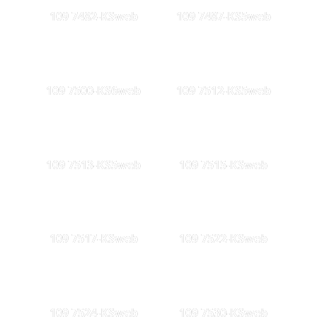
109 7482-KSweb
109 7487-KS5web
109 7500-KS6web
109 7512-KS5web
109 7513-KS5web
109 7515-KSweb
109 7517-KSweb
109 7522-KSweb
109 7524-KSweb
109 7530-KSweb