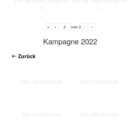
120 TN 1094-KSweb-10
120 TN 1096-KSweb-10
0
0
«
‹
von
2
›
»
Kampagne 2022
Zurück
109 7464-KS0web
109 7472-KSweb
109 7479-KSweb
109 7480-KSweb