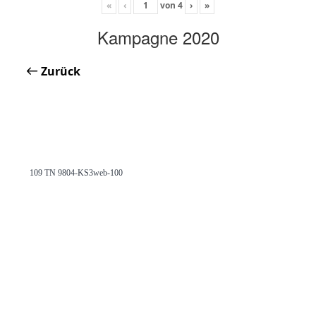
«
‹
von
4
›
»
Kampagne 2020
Zurück
109 TN 9804-KS3web-100