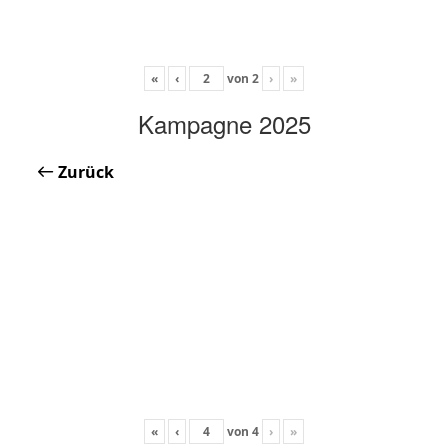
«
‹
von
2
›
»
Kampagne 2025
Zurück
«
‹
von
4
›
»