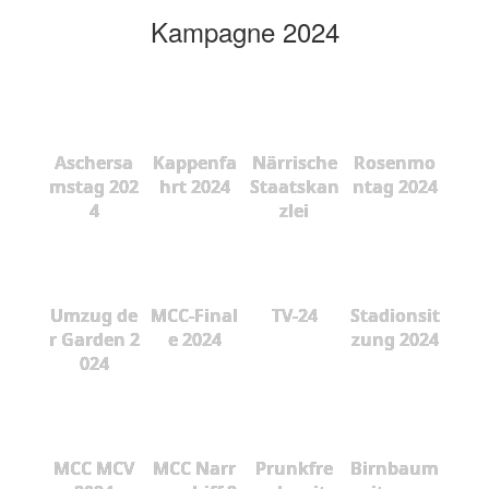
Kampagne 2024
Aschersa
Kappenfa
Närrische
Rosenmo
mstag 202
hrt 2024
Staatskan
ntag 2024
4
zlei
Umzug de
MCC-Final
TV-24
Stadionsit
r Garden 2
e 2024
zung 2024
024
MCC MCV
MCC Narr
Prunkfre
Birnbaum