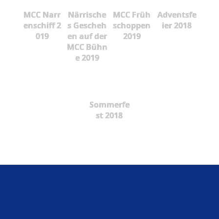
MCC Narr
Närrische
MCC Früh
Adventsfe
enschiff 2
s Gescheh
schoppen
ier 2018
019
en auf der
2019
MCC Bühn
e 2019
Sommerfe
st 2018