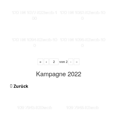
120 TN 1077-KS3web-1
120 TN 1082-KSweb-10
00
0
120 TN 1094-KSweb-10
120 TN 1096-KSweb-10
0
0
«
‹
von
2
›
»
Kampagne 2022
Zurück
109 7945-KS0web
109 7948-KSweb