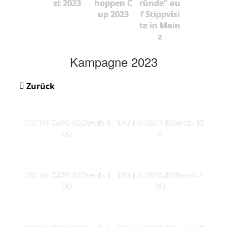
st 2023
hoppen C
ründe" au
up 2023
f Stippvisi
te in Main
z
Kampagne 2023
Zurück
120 TN 0826-KS5web-1
120 TN 0827-KSweb-10
00
0
120 TN 0829-KS3web-1
120 TN 0830-KS6web-1
00
00