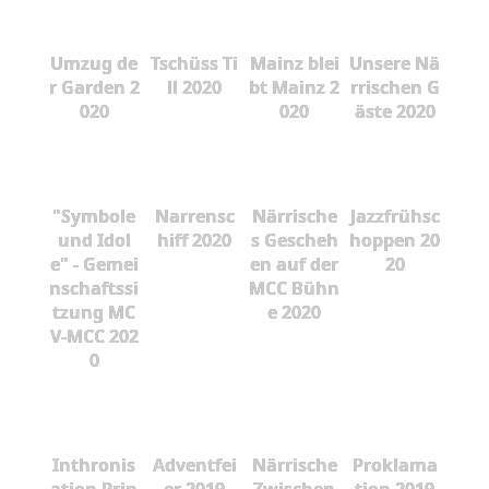
Umzug de
Tschüss Ti
Mainz blei
Unsere Nä
r Garden 2
ll 2020
bt Mainz 2
rrischen G
020
020
äste 2020
"Symbole
Narrensc
Närrische
Jazzfrühsc
und Idol
hiff 2020
s Gescheh
hoppen 20
e" - Gemei
en auf der
20
nschaftssi
MCC Bühn
tzung MC
e 2020
V-MCC 202
0
Inthronis
Adventfei
Närrische
Proklama
ation Prin
er 2019
Zwischen
tion 2019