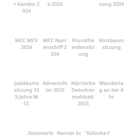
r Garden 2
e 2024
zung 2024
024
MCC MCV
MCC Narr
Prunkfre
Birnbaum
2024
enschiff 2
mdensitz
sitzung
024
ung
Jubiläums
Adventsfe
Närrische
Wanderta
sitzung 12
ier 2023
Zwischen
g an der A
5 Jahre M
mahlzeit
hr
CC
2023
Sommerfe
Narren Sc
"Kölsche F