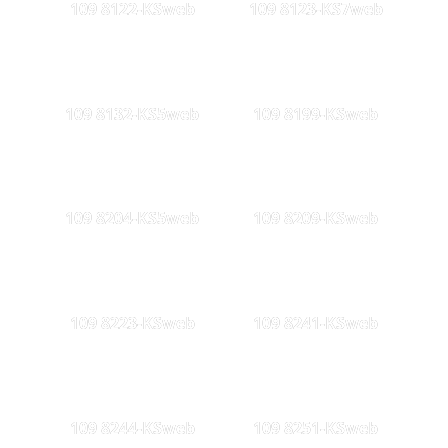
109 8122-KSweb
109 8123-KS7web
109 8132-KS5web
109 8199-KSweb
109 8204-KS5web
109 8209-KSweb
109 8223-KSweb
109 8241-KSweb
109 8244-KSweb
109 8251-KSweb