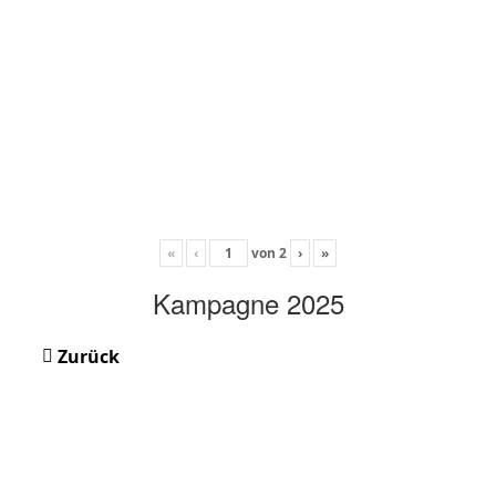
«
‹
von
2
›
»
Kampagne 2025
Zurück