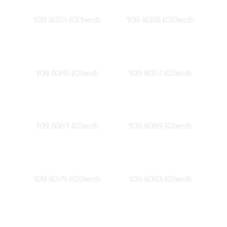
109 8032-KS1web
109 8038-KS0web
109 8042-KSweb
109 8057-KSweb
109 8061-KSweb
109 8069-KSweb
109 8079-KS0web
109 8083-KSweb