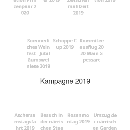
zenpaar 2
mahlzeit
020
2019
Sommerli
Schoppe C
Kommitee
ches Wein
up 2019
ausflug 20
fest - Jubil
20 Main-S
äumswei
pessart
nlese 2019
Kampagne 2019
Aschersa
Besuch in
Rosenmo
Umzug de
mstagsfa
der närris
ntag 2019
r närrisch
hrt 2019
chen Staa
en Garden