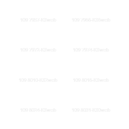
109 7957-KSweb
109 7966-KS6web
109 7972-KSweb
109 7974-KSweb
109 8010-KS2web
109 8016-KSweb
109 8024-KSweb
109 8031-KS0web