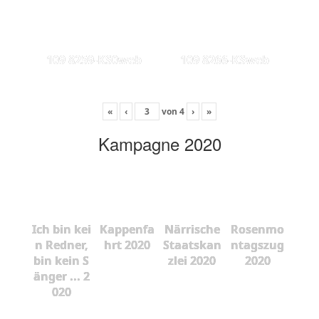
109 8259-KS0web
109 8266-KSweb
«
‹
von
4
›
»
Kampagne 2020
Ich bin kei
Kappenfa
Närrische
Rosenmo
n Redner,
hrt 2020
Staatskan
ntagszug
bin kein S
zlei 2020
2020
änger ... 2
020