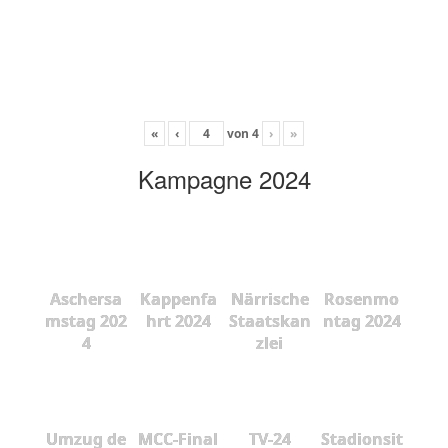
«
‹
von
4
›
»
Kampagne 2024
Aschersa
Kappenfa
Närrische
Rosenmo
mstag 202
hrt 2024
Staatskan
ntag 2024
4
zlei
Umzug de
MCC-Final
TV-24
Stadionsit