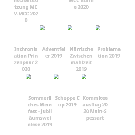
nschaftssi
MCC Bühn
tzung MC
e 2020
V-MCC 202
0
Inthronis
Adventfei
Närrische
Proklama
ation Prin
er 2019
Zwischen
tion 2019
zenpaar 2
mahlzeit
020
2019
Sommerli
Schoppe C
Kommitee
ches Wein
up 2019
ausflug 20
fest - Jubil
20 Main-S
äumswei
pessart
nlese 2019