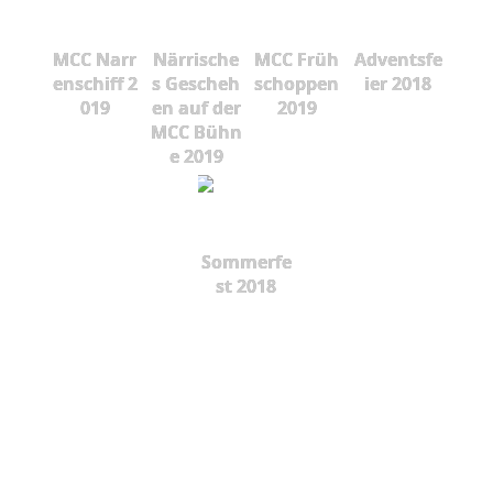
MCC Narr
Närrische
MCC Früh
Adventsfe
enschiff 2
s Gescheh
schoppen
ier 2018
019
en auf der
2019
MCC Bühn
e 2019
Sommerfe
st 2018