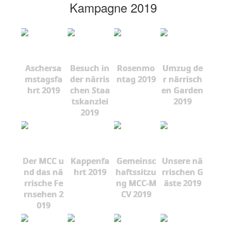
Kampagne 2019
Aschersa
Besuch in
Rosenmo
Umzug de
mstagsfa
der närris
ntag 2019
r närrisch
hrt 2019
chen Staa
en Garden
tskanzlei
2019
2019
Der MCC u
Kappenfa
Gemeinsc
Unsere nä
nd das nä
hrt 2019
haftssitzu
rrischen G
rrische Fe
ng MCC-M
äste 2019
rnsehen 2
CV 2019
019