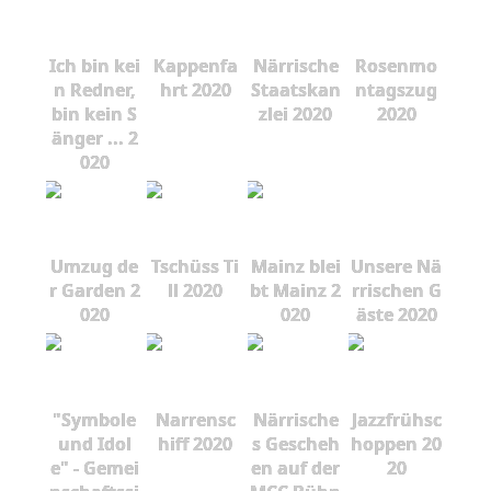
Ich bin kei
Kappenfa
Närrische
Rosenmo
n Redner,
hrt 2020
Staatskan
ntagszug
bin kein S
zlei 2020
2020
änger ... 2
020
Umzug de
Tschüss Ti
Mainz blei
Unsere Nä
r Garden 2
ll 2020
bt Mainz 2
rrischen G
020
020
äste 2020
"Symbole
Narrensc
Närrische
Jazzfrühsc
und Idol
hiff 2020
s Gescheh
hoppen 20
e" - Gemei
en auf der
20