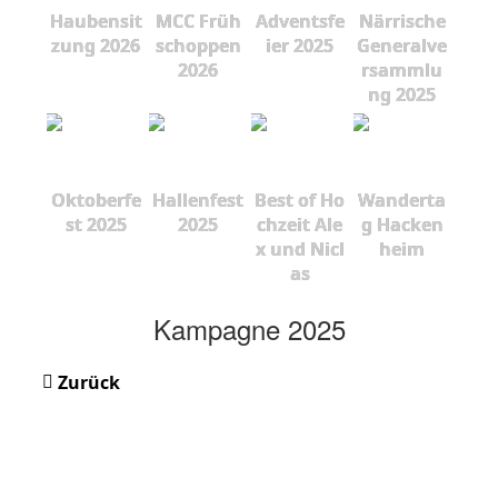
Haubensit
MCC Früh
Adventsfe
Närrische
zung 2026
schoppen
ier 2025
Generalve
2026
rsammlu
ng 2025
Oktoberfe
Hallenfest
Best of Ho
Wanderta
st 2025
2025
chzeit Ale
g Hacken
x und Nicl
heim
as
Kampagne 2025
Zurück