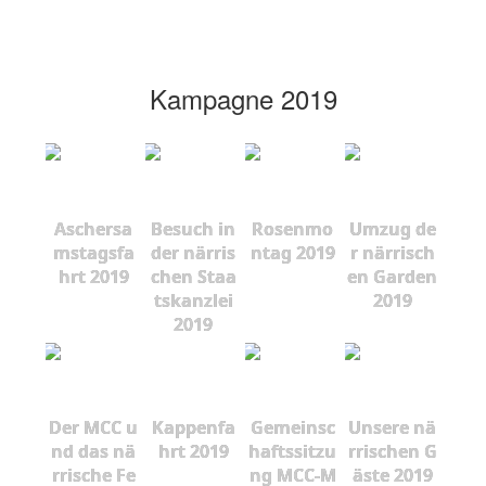
Kampagne 2019
Aschersa
Besuch in
Rosenmo
Umzug de
mstagsfa
der närris
ntag 2019
r närrisch
hrt 2019
chen Staa
en Garden
tskanzlei
2019
2019
Der MCC u
Kappenfa
Gemeinsc
Unsere nä
nd das nä
hrt 2019
haftssitzu
rrischen G
rrische Fe
ng MCC-M
äste 2019