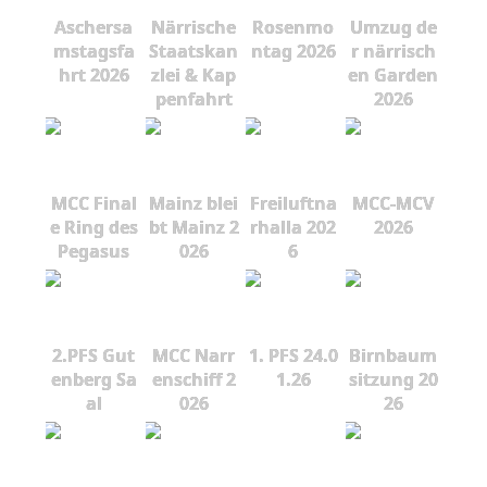
Aschersa
Närrische
Rosenmo
Umzug de
mstagsfa
Staatskan
ntag 2026
r närrisch
hrt 2026
zlei & Kap
en Garden
penfahrt
2026
MCC Final
Mainz blei
Freiluftna
MCC-MCV
e Ring des
bt Mainz 2
rhalla 202
2026
Pegasus
026
6
2.PFS Gut
MCC Narr
1. PFS 24.0
Birnbaum
enberg Sa
enschiff 2
1.26
sitzung 20
al
026
26