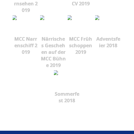
rnsehen 2
CV 2019
019
MCC Narr
Närrische
MCC Früh
Adventsfe
enschiff 2
s Gescheh
schoppen
ier 2018
019
en auf der
2019
MCC Bühn
e 2019
Sommerfe
st 2018