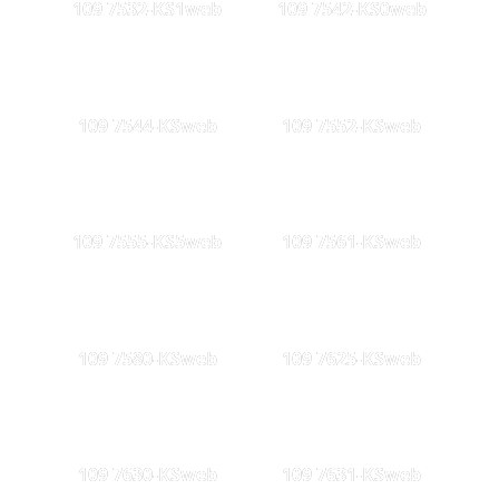
109 7532-KS1web
109 7542-KS0web
109 7544-KSweb
109 7552-KSweb
109 7555-KS5web
109 7561-KSweb
109 7580-KSweb
109 7625-KSweb
109 7630-KSweb
109 7631-KSweb