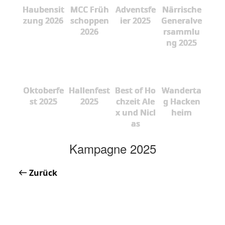
Haubensit
MCC Früh
Adventsfe
Närrische
zung 2026
schoppen
ier 2025
Generalve
2026
rsammlu
ng 2025
Oktoberfe
Hallenfest
Best of Ho
Wanderta
st 2025
2025
chzeit Ale
g Hacken
x und Nicl
heim
as
Kampagne 2025
Zurück