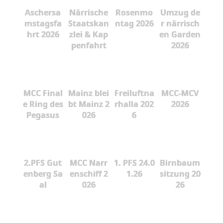
Aschersa
Närrische
Rosenmo
Umzug de
mstagsfa
Staatskan
ntag 2026
r närrisch
hrt 2026
zlei & Kap
en Garden
penfahrt
2026
MCC Final
Mainz blei
Freiluftna
MCC-MCV
e Ring des
bt Mainz 2
rhalla 202
2026
Pegasus
026
6
2.PFS Gut
MCC Narr
1. PFS 24.0
Birnbaum
enberg Sa
enschiff 2
1.26
sitzung 20
al
026
26