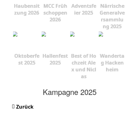
Haubensit
MCC Früh
Adventsfe
Närrische
zung 2026
schoppen
ier 2025
Generalve
2026
rsammlu
ng 2025
Oktoberfe
Hallenfest
Best of Ho
Wanderta
st 2025
2025
chzeit Ale
g Hacken
x und Nicl
heim
as
Kampagne 2025
Zurück