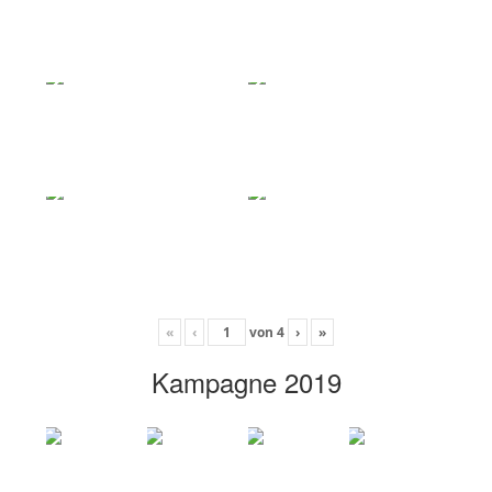
«
‹
von
4
›
»
Kampagne 2019