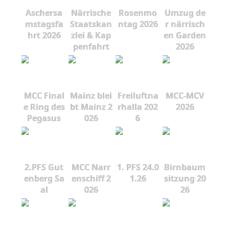
Aschersa
Närrische
Rosenmo
Umzug de
mstagsfa
Staatskan
ntag 2026
r närrisch
hrt 2026
zlei & Kap
en Garden
penfahrt
2026
MCC Final
Mainz blei
Freiluftna
MCC-MCV
e Ring des
bt Mainz 2
rhalla 202
2026
Pegasus
026
6
2.PFS Gut
MCC Narr
1. PFS 24.0
Birnbaum
enberg Sa
enschiff 2
1.26
sitzung 20
al
026
26