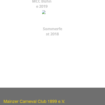
MCC Bühn
e 2019
Sommerfe
st 2018
Mainzer Carneval Club 1899 e.V.