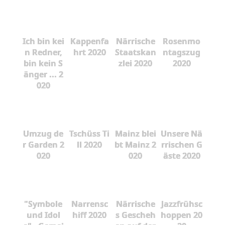
Ich bin kei
Kappenfa
Närrische
Rosenmo
n Redner,
hrt 2020
Staatskan
ntagszug
bin kein S
zlei 2020
2020
änger ... 2
020
Umzug de
Tschüss Ti
Mainz blei
Unsere Nä
r Garden 2
ll 2020
bt Mainz 2
rrischen G
020
020
äste 2020
"Symbole
Narrensc
Närrische
Jazzfrühsc
und Idol
hiff 2020
s Gescheh
hoppen 20