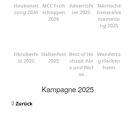
Haubensit
MCC Früh
Adventsfe
Närrische
zung 2026
schoppen
ier 2025
Generalve
2026
rsammlu
ng 2025
Oktoberfe
Hallenfest
Best of Ho
Wanderta
st 2025
2025
chzeit Ale
g Hacken
x und Nicl
heim
as
Kampagne 2025
Zurück