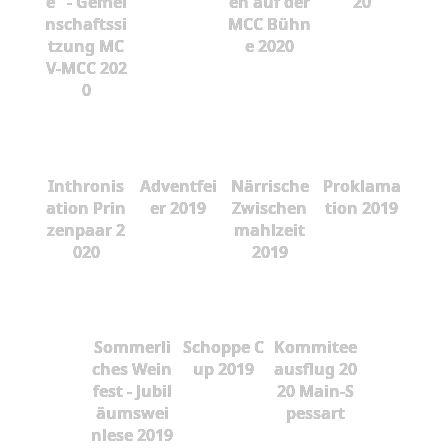
e" - Gemei
en auf der
20
nschaftssi
MCC Bühn
tzung MC
e 2020
V-MCC 202
0
Inthronis
Adventfei
Närrische
Proklama
ation Prin
er 2019
Zwischen
tion 2019
zenpaar 2
mahlzeit
020
2019
Sommerli
Schoppe C
Kommitee
ches Wein
up 2019
ausflug 20
fest - Jubil
20 Main-S
äumswei
pessart
nlese 2019