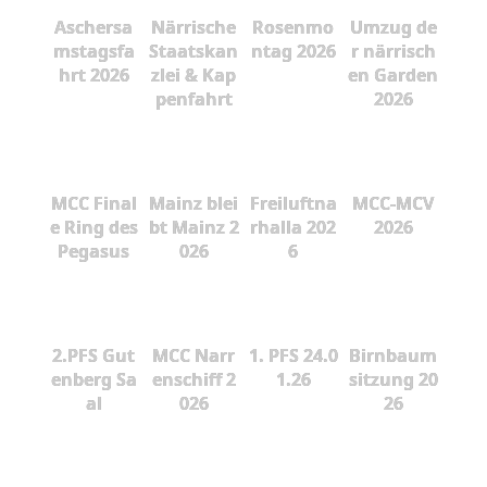
Aschersa
Närrische
Rosenmo
Umzug de
mstagsfa
Staatskan
ntag 2026
r närrisch
hrt 2026
zlei & Kap
en Garden
penfahrt
2026
MCC Final
Mainz blei
Freiluftna
MCC-MCV
e Ring des
bt Mainz 2
rhalla 202
2026
Pegasus
026
6
2.PFS Gut
MCC Narr
1. PFS 24.0
Birnbaum
enberg Sa
enschiff 2
1.26
sitzung 20
al
026
26