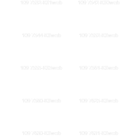
109 7532-KS1web
109 7542-KS0web
109 7544-KSweb
109 7552-KSweb
109 7555-KS5web
109 7561-KSweb
109 7580-KSweb
109 7625-KSweb
109 7630-KSweb
109 7631-KSweb