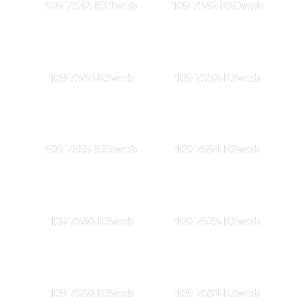
109 7532-KS1web
109 7542-KS0web
109 7544-KSweb
109 7552-KSweb
109 7555-KS5web
109 7561-KSweb
109 7580-KSweb
109 7625-KSweb
109 7630-KSweb
109 7631-KSweb