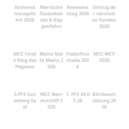
Aschersa
Närrische
Rosenmo
Umzug de
mstagsfa
Staatskan
ntag 2026
r närrisch
hrt 2026
zlei & Kap
en Garden
penfahrt
2026
MCC Final
Mainz blei
Freiluftna
MCC-MCV
e Ring des
bt Mainz 2
rhalla 202
2026
Pegasus
026
6
2.PFS Gut
MCC Narr
1. PFS 24.0
Birnbaum
enberg Sa
enschiff 2
1.26
sitzung 20
al
026
26