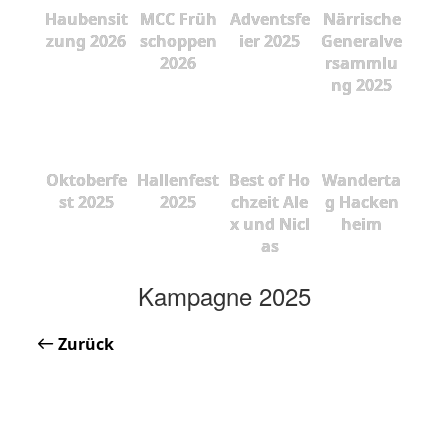
Haubensit
MCC Früh
Adventsfe
Närrische
zung 2026
schoppen
ier 2025
Generalve
2026
rsammlu
ng 2025
Oktoberfe
Hallenfest
Best of Ho
Wanderta
st 2025
2025
chzeit Ale
g Hacken
x und Nicl
heim
as
Kampagne 2025
Zurück