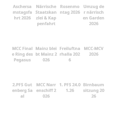
Aschersa
Närrische
Rosenmo
Umzug de
mstagsfa
Staatskan
ntag 2026
r närrisch
hrt 2026
zlei & Kap
en Garden
penfahrt
2026
MCC Final
Mainz blei
Freiluftna
MCC-MCV
e Ring des
bt Mainz 2
rhalla 202
2026
Pegasus
026
6
2.PFS Gut
MCC Narr
1. PFS 24.0
Birnbaum
enberg Sa
enschiff 2
1.26
sitzung 20
al
026
26