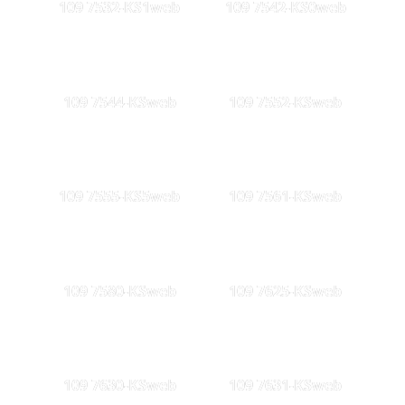
109 7532-KS1web
109 7542-KS0web
109 7544-KSweb
109 7552-KSweb
109 7555-KS5web
109 7561-KSweb
109 7580-KSweb
109 7625-KSweb
109 7630-KSweb
109 7631-KSweb