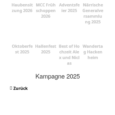
Haubensit
MCC Früh
Adventsfe
Närrische
zung 2026
schoppen
ier 2025
Generalve
2026
rsammlu
ng 2025
Oktoberfe
Hallenfest
Best of Ho
Wanderta
st 2025
2025
chzeit Ale
g Hacken
x und Nicl
heim
as
Kampagne 2025
Zurück