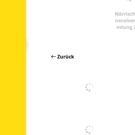
Närrisc
neralve
mlung 
Zurück