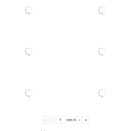
«
‹
von
4
›
»