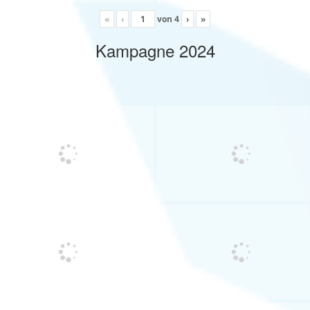
«
‹
von
4
›
»
Kampagne 2024