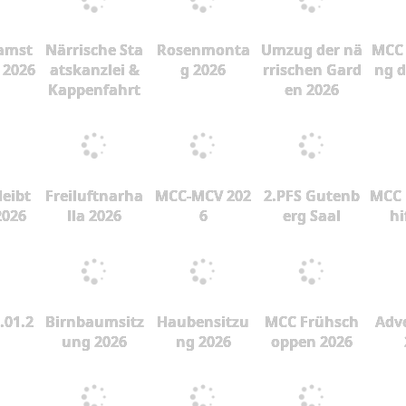
amst
Närrische Sta
Rosenmonta
Umzug der nä
MCC 
 2026
atskanzlei &
g 2026
rrischen Gard
ng d
Kappenfahrt
en 2026
leibt
Freiluftnarha
MCC-MCV 202
2.PFS Gutenb
MCC 
2026
lla 2026
6
erg Saal
hi
.01.2
Birnbaumsitz
Haubensitzu
MCC Frühsch
Adve
ung 2026
ng 2026
oppen 2026