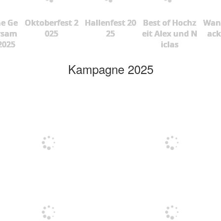
he Ge
Oktoberfest 2
Hallenfest 20
Best of Hochz
Wan
rsam
025
25
eit Alex und N
ac
2025
iclas
Kampagne 2025