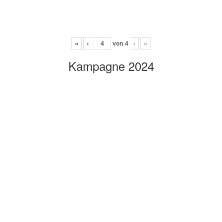
«
‹
von
4
›
»
Kampagne 2024