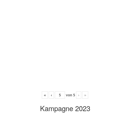
«
‹
von
5
›
»
Kampagne 2023