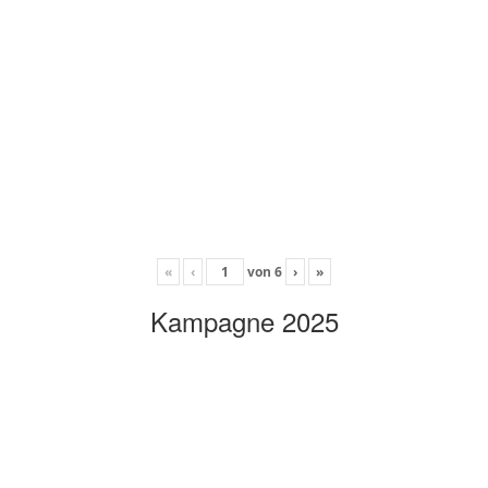
«
‹
von
6
›
»
Kampagne 2025