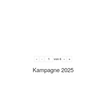
«
‹
von
6
›
»
Kampagne 2025