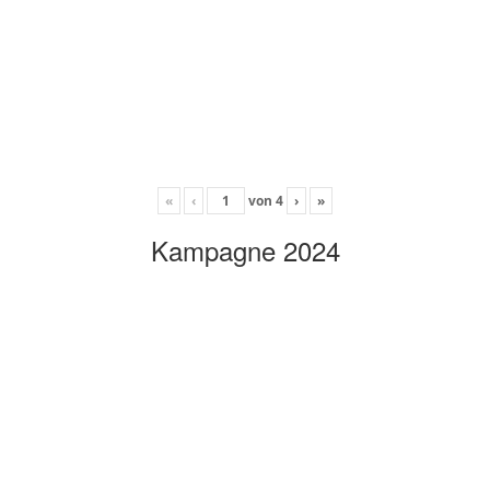
«
‹
von
4
›
»
Kampagne 2024