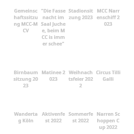
Gemeinsc
"Die Fasse
Stadionsit
MCC Narr
haftssitzu
nacht im
zung 2023
enschiff 2
ng MCC-M
Saal Juche
023
CV
e, beim M
CC is imm
er schee"
Birnbaum
Matinee 2
Weihnach
Circus Tilli
sitzung 20
023
tsfeier 202
Galli
23
2
Wanderta
Aktivenfe
Sommerfe
Narren Sc
g Köln
st 2022
st 2022
hoppen C
up 2022