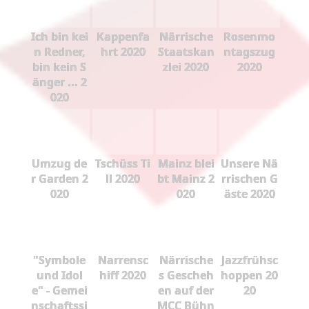
Ich bin kei
Kappenfa
Närrische
Rosenmo
n Redner,
hrt 2020
Staatskan
ntagszug
bin kein S
zlei 2020
2020
änger ... 2
020
Umzug de
Tschüss Ti
Mainz blei
Unsere Nä
r Garden 2
ll 2020
bt Mainz 2
rrischen G
020
020
äste 2020
"Symbole
Narrensc
Närrische
Jazzfrühsc
und Idol
hiff 2020
s Gescheh
hoppen 20
e" - Gemei
en auf der
20
nschaftssi
MCC Bühn