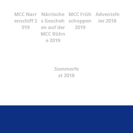
MCC Narr
Närrische
MCC Früh
Adventsfe
enschiff 2
s Gescheh
schoppen
ier 2018
019
en auf der
2019
MCC Bühn
e 2019
Sommerfe
st 2018