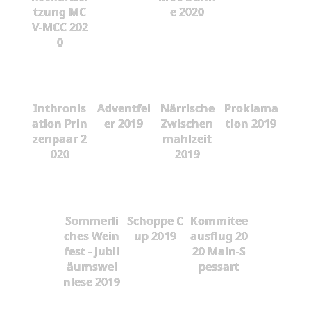
tzung MC
e 2020
V-MCC 202
0
Inthronis
Adventfei
Närrische
Proklama
ation Prin
er 2019
Zwischen
tion 2019
zenpaar 2
mahlzeit
020
2019
Sommerli
Schoppe C
Kommitee
ches Wein
up 2019
ausflug 20
fest - Jubil
20 Main-S
äumswei
pessart
nlese 2019