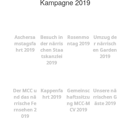
Kampagne 2019
Aschersa
Besuch in
Rosenmo
Umzug de
mstagsfa
der närris
ntag 2019
r närrisch
hrt 2019
chen Staa
en Garden
tskanzlei
2019
2019
Der MCC u
Kappenfa
Gemeinsc
Unsere nä
nd das nä
hrt 2019
haftssitzu
rrischen G
rrische Fe
ng MCC-M
äste 2019
rnsehen 2
CV 2019
019