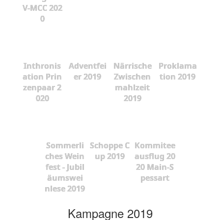
V-MCC 202
0
Inthronis
Adventfei
Närrische
Proklama
ation Prin
er 2019
Zwischen
tion 2019
zenpaar 2
mahlzeit
020
2019
Sommerli
Schoppe C
Kommitee
ches Wein
up 2019
ausflug 20
fest - Jubil
20 Main-S
äumswei
pessart
nlese 2019
Kampagne 2019