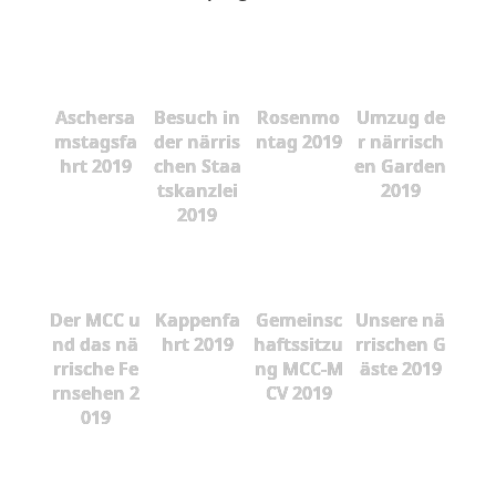
Aschersa
Besuch in
Rosenmo
Umzug de
mstagsfa
der närris
ntag 2019
r närrisch
hrt 2019
chen Staa
en Garden
tskanzlei
2019
2019
Der MCC u
Kappenfa
Gemeinsc
Unsere nä
nd das nä
hrt 2019
haftssitzu
rrischen G
rrische Fe
ng MCC-M
äste 2019
rnsehen 2
CV 2019
019