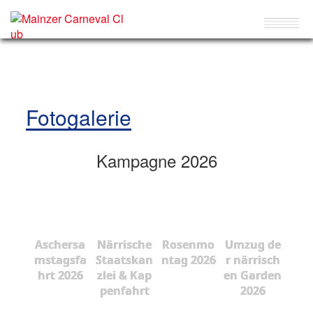
Fotogalerie
Kampagne 2026
Aschersa
Närrische
Rosenmo
Umzug de
mstagsfa
Staatskan
ntag 2026
r närrisch
hrt 2026
zlei & Kap
en Garden
penfahrt
2026