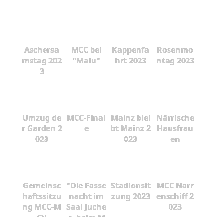
Aschersa
MCC bei
Kappenfa
Rosenmo
mstag 202
"Malu"
hrt 2023
ntag 2023
3
Umzug de
MCC-Final
Mainz blei
Närrische
r Garden 2
e
bt Mainz 2
Hausfrau
023
023
en
Gemeinsc
"Die Fasse
Stadionsit
MCC Narr
haftssitzu
nacht im
zung 2023
enschiff 2
ng MCC-M
Saal Juche
023