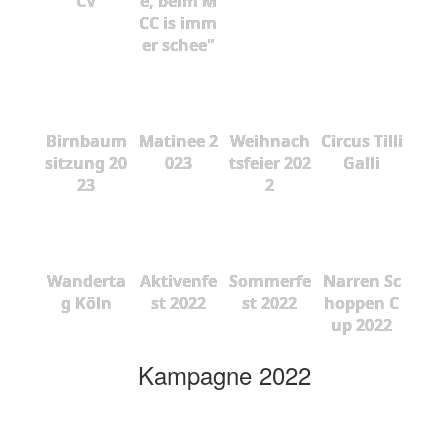
CV
e, beim M
CC is imm
er schee"
Birnbaum
Matinee 2
Weihnach
Circus Tilli
sitzung 20
023
tsfeier 202
Galli
23
2
Wanderta
Aktivenfe
Sommerfe
Narren Sc
g Köln
st 2022
st 2022
hoppen C
up 2022
Kampagne 2022