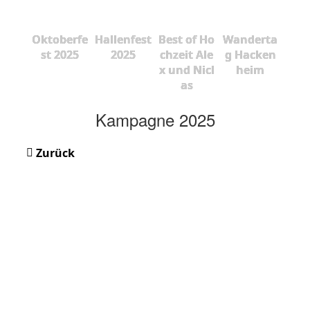
Oktoberfe
Hallenfest
Best of Ho
Wanderta
st 2025
2025
chzeit Ale
g Hacken
x und Nicl
heim
as
Kampagne 2025
Zurück