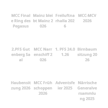
MCC Final
Mainz blei
Freiluftna
MCC-MCV
e Ring des
bt Mainz 2
rhalla 202
2026
Pegasus
026
6
2.PFS Gut
MCC Narr
1. PFS 24.0
Birnbaum
enberg Sa
enschiff 2
1.26
sitzung 20
al
026
26
Haubensit
MCC Früh
Adventsfe
Närrische
zung 2026
schoppen
ier 2025
Generalve
2026
rsammlu
ng 2025