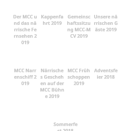
Der MCC u
Kappenfa
Gemeinsc
Unsere nä
nd das nä
hrt 2019
haftssitzu
rrischen G
rrische Fe
ng MCC-M
äste 2019
rnsehen 2
CV 2019
019
MCC Narr
Närrische
MCC Früh
Adventsfe
enschiff 2
s Gescheh
schoppen
ier 2018
019
en auf der
2019
MCC Bühn
e 2019
Sommerfe
st 2018