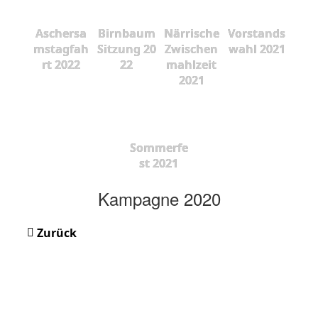
Aschersa
Birnbaum
Närrische
Vorstands
mstagfah
Sitzung 20
Zwischen
wahl 2021
rt 2022
22
mahlzeit
2021
Sommerfe
st 2021
Kampagne 2020
Zurück