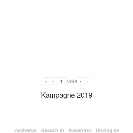
«
‹
von
4
›
»
Kampagne 2019
Aschersa
Besuch in
Rosenmo
Umzug de