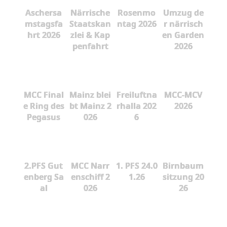
Aschersa
Närrische
Rosenmo
Umzug de
mstagsfa
Staatskan
ntag 2026
r närrisch
hrt 2026
zlei & Kap
en Garden
penfahrt
2026
MCC Final
Mainz blei
Freiluftna
MCC-MCV
e Ring des
bt Mainz 2
rhalla 202
2026
Pegasus
026
6
2.PFS Gut
MCC Narr
1. PFS 24.0
Birnbaum
enberg Sa
enschiff 2
1.26
sitzung 20
al
026
26