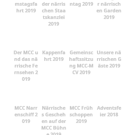
mstagsfa
der närris
ntag 2019
r närrisch
hrt 2019
chen Staa
en Garden
tskanzlei
2019
2019
Der MCC u
Kappenfa
Gemeinsc
Unsere nä
nd das nä
hrt 2019
haftssitzu
rrischen G
rrische Fe
ng MCC-M
äste 2019
rnsehen 2
CV 2019
019
MCC Narr
Närrische
MCC Früh
Adventsfe
enschiff 2
s Gescheh
schoppen
ier 2018
019
en auf der
2019
MCC Bühn
e 2019