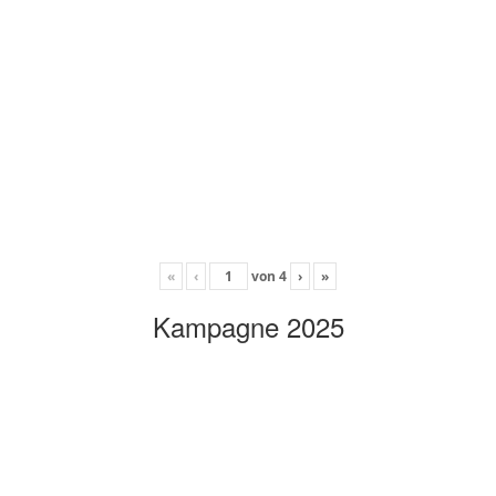
«
‹
von
4
›
»
Kampagne 2025