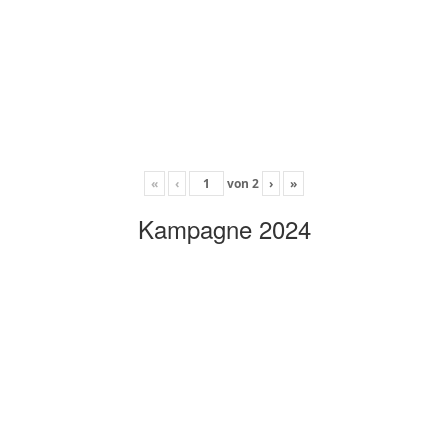
«
‹
von
2
›
»
Kampagne 2024