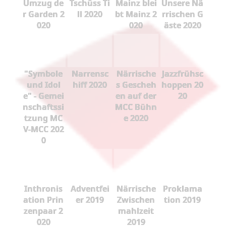
Umzug de
Tschüss Ti
Mainz blei
Unsere Nä
r Garden 2
ll 2020
bt Mainz 2
rrischen G
020
020
äste 2020
"Symbole
Narrensc
Närrische
Jazzfrühsc
und Idol
hiff 2020
s Gescheh
hoppen 20
e" - Gemei
en auf der
20
nschaftssi
MCC Bühn
tzung MC
e 2020
V-MCC 202
0
Inthronis
Adventfei
Närrische
Proklama
ation Prin
er 2019
Zwischen
tion 2019
zenpaar 2
mahlzeit
020
2019