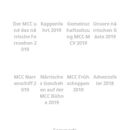
Der MCC u
Kappenfa
Gemeinsc
Unsere nä
nd das nä
hrt 2019
haftssitzu
rrischen G
rrische Fe
ng MCC-M
äste 2019
rnsehen 2
CV 2019
019
MCC Narr
Närrische
MCC Früh
Adventsfe
enschiff 2
s Gescheh
schoppen
ier 2018
019
en auf der
2019
MCC Bühn
e 2019