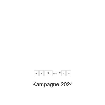
«
‹
von
2
›
»
Kampagne 2024