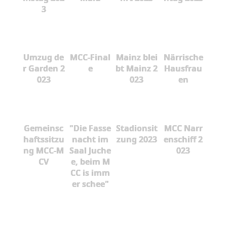
3
Umzug de
MCC-Final
Mainz blei
Närrische
r Garden 2
e
bt Mainz 2
Hausfrau
023
023
en
Gemeinsc
"Die Fasse
Stadionsit
MCC Narr
haftssitzu
nacht im
zung 2023
enschiff 2
ng MCC-M
Saal Juche
023
CV
e, beim M
CC is imm
er schee"