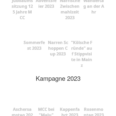
Jubiläums
Adventsfe
Närrische
Wanderta
sitzung 12
ier 2023
Zwischen
g an der A
5 Jahre M
mahlzeit
hr
CC
2023
Sommerfe
Narren Sc
"Kölsche F
st 2023
hoppen C
ründe" au
up 2023
f Stippvisi
te in Main
z
Kampagne 2023
Aschersa
MCC bei
Kappenfa
Rosenmo
mstag 202
"Malu"
hrt 2023
ntag 2023