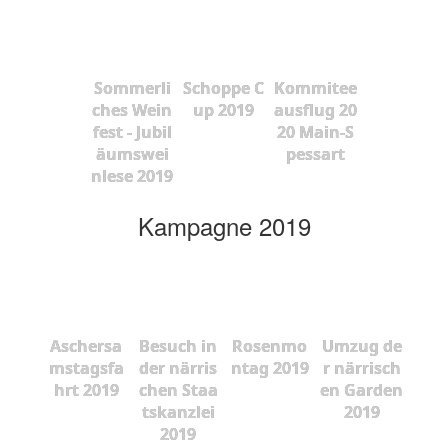
Sommerli
Schoppe C
Kommitee
ches Wein
up 2019
ausflug 20
fest - Jubil
20 Main-S
äumswei
pessart
nlese 2019
Kampagne 2019
Aschersa
Besuch in
Rosenmo
Umzug de
mstagsfa
der närris
ntag 2019
r närrisch
hrt 2019
chen Staa
en Garden
tskanzlei
2019
2019