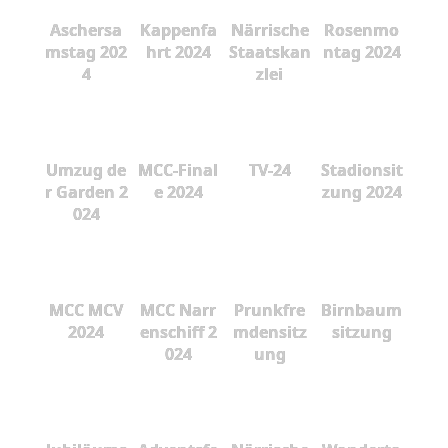
Aschersa
Kappenfa
Närrische
Rosenmo
mstag 202
hrt 2024
Staatskan
ntag 2024
4
zlei
Umzug de
MCC-Final
TV-24
Stadionsit
r Garden 2
e 2024
zung 2024
024
MCC MCV
MCC Narr
Prunkfre
Birnbaum
2024
enschiff 2
mdensitz
sitzung
024
ung