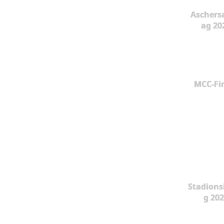
Aschers
ag 20
MCC-Fi
Stadions
g 20