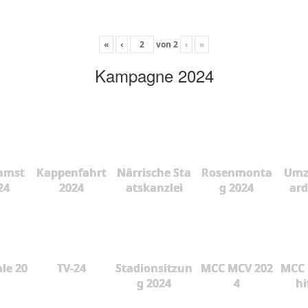
«
‹
von
2
›
»
Kampagne 2024
amst
Kappenfahrt
Närrische Sta
Rosenmonta
Umz
24
2024
atskanzlei
g 2024
ard
le 20
TV-24
Stadionsitzun
MCC MCV 202
MCC 
g 2024
4
hi