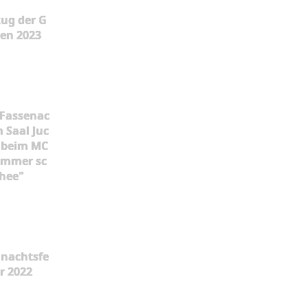
ug der G
en 2023
 Fassenac
m Saal Juc
 beim MC
 immer sc
hee"
nachtsfe
er 2022