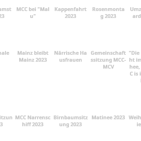
amst
MCC bei "Mal
Kappenfahrt
Rosenmonta
Umz
23
u"
2023
g 2023
ard
nale
Mainz bleibt
Närrische Ha
Gemeinschaft
"Die
Mainz 2023
usfrauen
ssitzung MCC-
ht i
MCV
hee,
C is
itzun
MCC Narrensc
Birnbaumsitz
Matinee 2023
Weih
23
hiff 2023
ung 2023
i