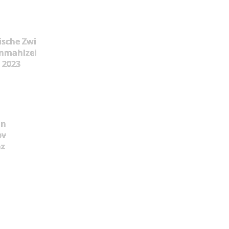
ische Zwi
nmahlzei
t 2023
ün
pv
nz