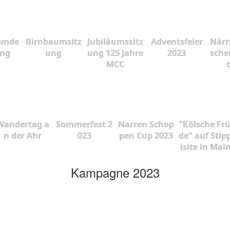
emde
Birnbaumsitz
Jubiläumssitz
Adventsfeier
Närr
ung
ung
ung 125 Jahre
2023
sche
MCC
Wandertag a
Sommerfest 2
Narren Schop
"Kölsche Fr
n der Ahr
023
pen Cup 2023
de" auf Stip
isite in Mai
Kampagne 2023