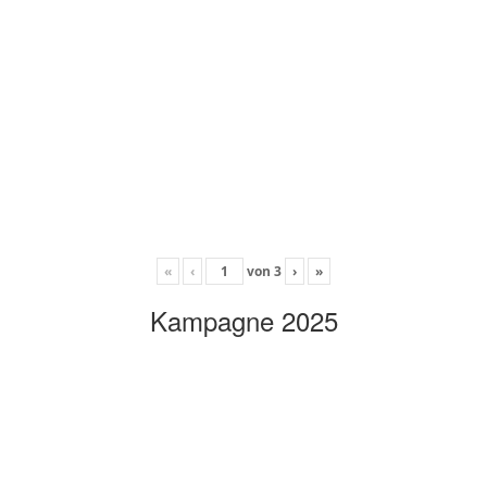
«
‹
von
3
›
»
Kampagne 2025