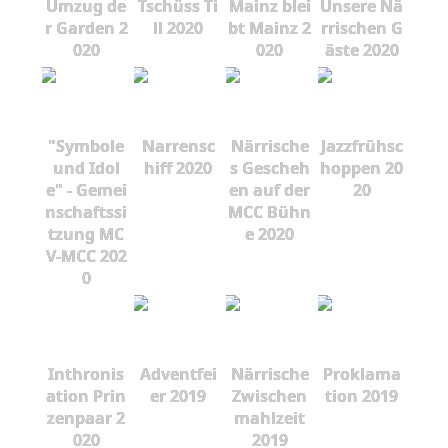
Umzug de
Tschüss Ti
Mainz blei
Unsere Nä
r Garden 2
ll 2020
bt Mainz 2
rrischen G
020
020
äste 2020
"Symbole
Narrensc
Närrische
Jazzfrühsc
und Idol
hiff 2020
s Gescheh
hoppen 20
e" - Gemei
en auf der
20
nschaftssi
MCC Bühn
tzung MC
e 2020
V-MCC 202
0
Inthronis
Adventfei
Närrische
Proklama
ation Prin
er 2019
Zwischen
tion 2019
zenpaar 2
mahlzeit
020
2019