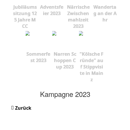
Jubiläums
Adventsfe
Närrische
Wanderta
sitzung 12
ier 2023
Zwischen
g an der A
5 Jahre M
mahlzeit
hr
CC
2023
Sommerfe
Narren Sc
"Kölsche F
st 2023
hoppen C
ründe" au
up 2023
f Stippvisi
te in Main
z
Kampagne 2023
Zurück