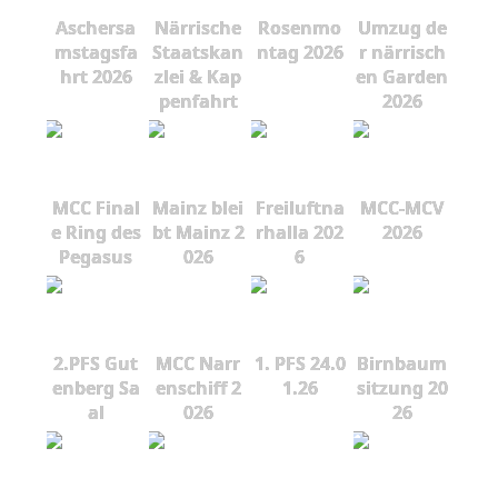
Aschersa
Närrische
Rosenmo
Umzug de
mstagsfa
Staatskan
ntag 2026
r närrisch
hrt 2026
zlei & Kap
en Garden
penfahrt
2026
MCC Final
Mainz blei
Freiluftna
MCC-MCV
e Ring des
bt Mainz 2
rhalla 202
2026
Pegasus
026
6
2.PFS Gut
MCC Narr
1. PFS 24.0
Birnbaum
enberg Sa
enschiff 2
1.26
sitzung 20
al
026
26