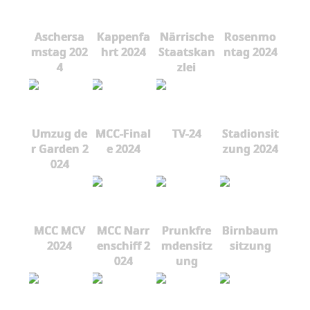
Aschersa
Kappenfa
Närrische
Rosenmo
mstag 202
hrt 2024
Staatskan
ntag 2024
4
zlei
Umzug de
MCC-Final
TV-24
Stadionsit
r Garden 2
e 2024
zung 2024
024
MCC MCV
MCC Narr
Prunkfre
Birnbaum
2024
enschiff 2
mdensitz
sitzung
024
ung