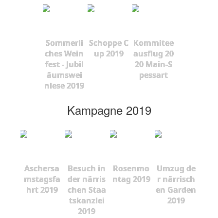
Sommerli
Schoppe C
Kommitee
ches Wein
up 2019
ausflug 20
fest - Jubil
20 Main-S
äumswei
pessart
nlese 2019
Kampagne 2019
Aschersa
Besuch in
Rosenmo
Umzug de
mstagsfa
der närris
ntag 2019
r närrisch
hrt 2019
chen Staa
en Garden
tskanzlei
2019
2019