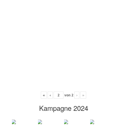
«
‹
von
2
›
»
Kampagne 2024