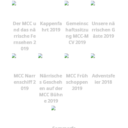
Der MCC u
Kappenfa
Gemeinsc
Unsere nä
nd das nä
hrt 2019
haftssitzu
rrischen G
rrische Fe
ng MCC-M
äste 2019
rnsehen 2
CV 2019
019
MCC Narr
Närrische
MCC Früh
Adventsfe
enschiff 2
s Gescheh
schoppen
ier 2018
019
en auf der
2019
MCC Bühn
e 2019