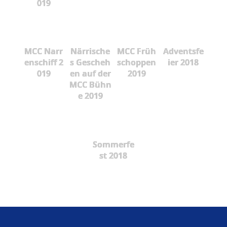
019
MCC Narr
Närrische
MCC Früh
Adventsfe
enschiff 2
s Gescheh
schoppen
ier 2018
019
en auf der
2019
MCC Bühn
e 2019
Sommerfe
st 2018