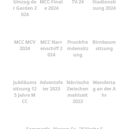
Umzug de
MCC-Final
TV-24
Stadionsit
r Garden 2
e 2024
zung 2024
024
MCC MCV
MCC Narr
Prunkfre
Birnbaum
2024
enschiff 2
mdensitz
sitzung
024
ung
Jubiläums
Adventsfe
Närrische
Wanderta
sitzung 12
ier 2023
Zwischen
g an der A
5 Jahre M
mahlzeit
hr
CC
2023
Sommerfe
Narren Sc
"Kölsche F