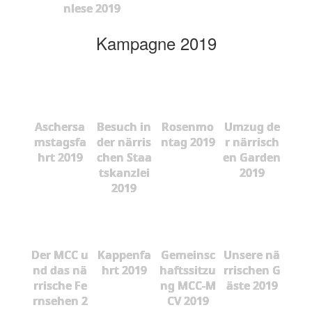
nlese 2019
Kampagne 2019
Aschersa
Besuch in
Rosenmo
Umzug de
mstagsfa
der närris
ntag 2019
r närrisch
hrt 2019
chen Staa
en Garden
tskanzlei
2019
2019
Der MCC u
Kappenfa
Gemeinsc
Unsere nä
nd das nä
hrt 2019
haftssitzu
rrischen G
rrische Fe
ng MCC-M
äste 2019
rnsehen 2
CV 2019