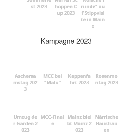
st 2023
hoppen C
ründe" au
up 2023
f Stippvisi
te in Main
z
Kampagne 2023
Aschersa
MCC bei
Kappenfa
Rosenmo
mstag 202
"Malu"
hrt 2023
ntag 2023
3
Umzug de
MCC-Final
Mainz blei
Närrische
r Garden 2
e
bt Mainz 2
Hausfrau
023
023
en