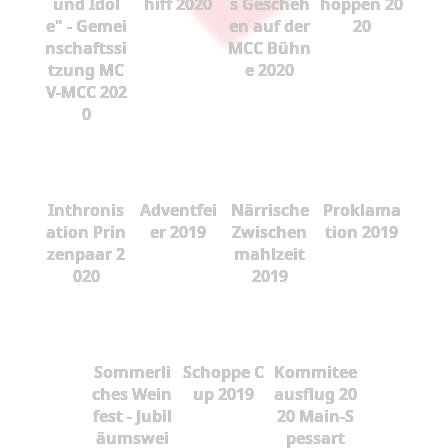
und Idol
hiff 2020
s Gescheh
hoppen 20
e" - Gemei
en auf der
20
nschaftssi
MCC Bühn
tzung MC
e 2020
V-MCC 202
0
Inthronis
Adventfei
Närrische
Proklama
ation Prin
er 2019
Zwischen
tion 2019
zenpaar 2
mahlzeit
020
2019
Sommerli
Schoppe C
Kommitee
ches Wein
up 2019
ausflug 20
fest - Jubil
20 Main-S
äumswei
pessart