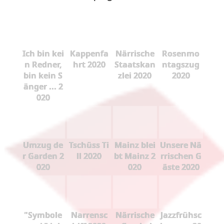
Ich bin kei
Kappenfa
Närrische
Rosenmo
n Redner,
hrt 2020
Staatskan
ntagszug
bin kein S
zlei 2020
2020
änger ... 2
020
Umzug de
Tschüss Ti
Mainz blei
Unsere Nä
r Garden 2
ll 2020
bt Mainz 2
rrischen G
020
020
äste 2020
"Symbole
Narrensc
Närrische
Jazzfrühsc