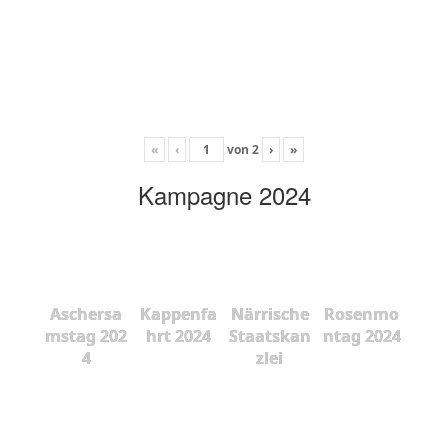
«
‹
von
2
›
»
Kampagne 2024
Aschersa
Kappenfa
Närrische
Rosenmo
mstag 202
hrt 2024
Staatskan
ntag 2024
4
zlei