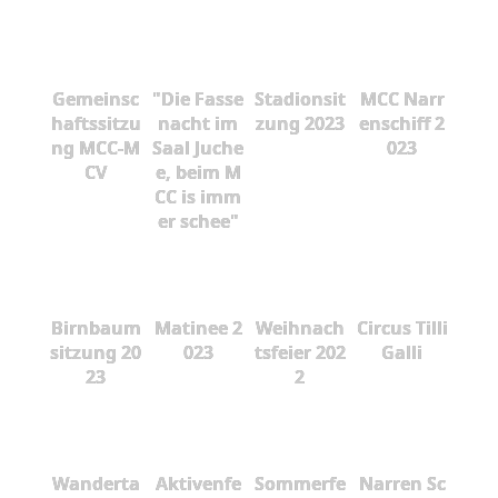
Gemeinsc
"Die Fasse
Stadionsit
MCC Narr
haftssitzu
nacht im
zung 2023
enschiff 2
ng MCC-M
Saal Juche
023
CV
e, beim M
CC is imm
er schee"
Birnbaum
Matinee 2
Weihnach
Circus Tilli
sitzung 20
023
tsfeier 202
Galli
23
2
Wanderta
Aktivenfe
Sommerfe
Narren Sc