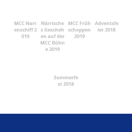
MCC Narr
Närrische
MCC Früh
Adventsfe
enschiff 2
s Gescheh
schoppen
ier 2018
019
en auf der
2019
MCC Bühn
e 2019
Sommerfe
st 2018