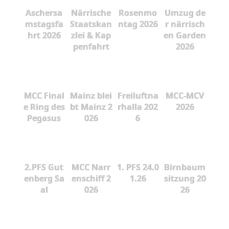
Aschersa
Närrische
Rosenmo
Umzug de
mstagsfa
Staatskan
ntag 2026
r närrisch
hrt 2026
zlei & Kap
en Garden
penfahrt
2026
MCC Final
Mainz blei
Freiluftna
MCC-MCV
e Ring des
bt Mainz 2
rhalla 202
2026
Pegasus
026
6
2.PFS Gut
MCC Narr
1. PFS 24.0
Birnbaum
enberg Sa
enschiff 2
1.26
sitzung 20
al
026
26