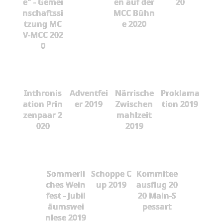
e" - Gemei
en auf der
20
nschaftssi
MCC Bühn
tzung MC
e 2020
V-MCC 202
0
Inthronis
Adventfei
Närrische
Proklama
ation Prin
er 2019
Zwischen
tion 2019
zenpaar 2
mahlzeit
020
2019
Sommerli
Schoppe C
Kommitee
ches Wein
up 2019
ausflug 20
fest - Jubil
20 Main-S
äumswei
pessart
nlese 2019