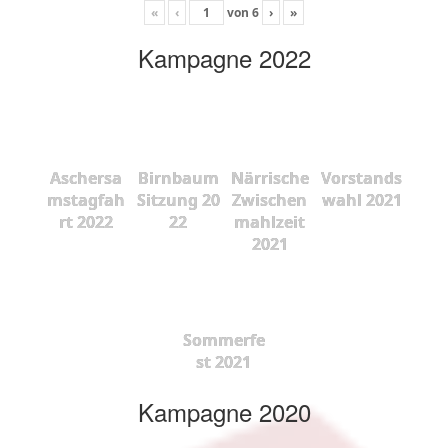
«
‹
von
6
›
»
Kampagne 2022
Aschersa
Birnbaum
Närrische
Vorstands
mstagfah
Sitzung 20
Zwischen
wahl 2021
rt 2022
22
mahlzeit
2021
Sommerfe
st 2021
Kampagne 2020