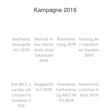
Kampagne 2019
Aschersa
Besuch in
Rosenmo
Umzug de
mstagsfa
der närris
ntag 2019
r närrisch
hrt 2019
chen Staa
en Garden
tskanzlei
2019
2019
Der MCC u
Kappenfa
Gemeinsc
Unsere nä
nd das nä
hrt 2019
haftssitzu
rrischen G
rrische Fe
ng MCC-M
äste 2019
rnsehen 2
CV 2019
019