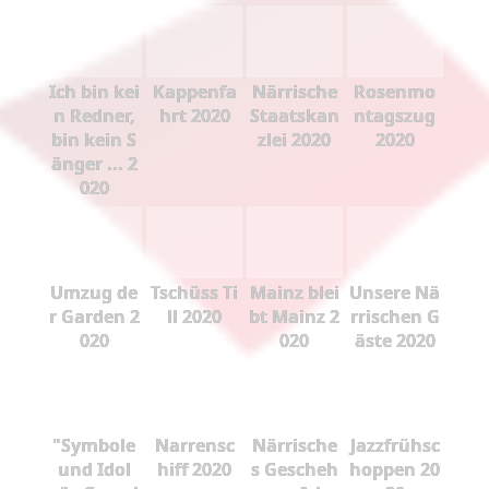
Ich bin kei
Kappenfa
Närrische
Rosenmo
n Redner,
hrt 2020
Staatskan
ntagszug
bin kein S
zlei 2020
2020
änger ... 2
020
Umzug de
Tschüss Ti
Mainz blei
Unsere Nä
r Garden 2
ll 2020
bt Mainz 2
rrischen G
020
020
äste 2020
"Symbole
Narrensc
Närrische
Jazzfrühsc
und Idol
hiff 2020
s Gescheh
hoppen 20