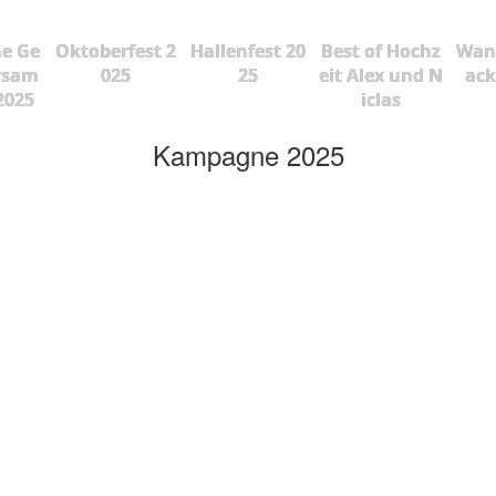
he Ge
Oktoberfest 2
Hallenfest 20
Best of Hochz
Wan
rsam
025
25
eit Alex und N
ac
2025
iclas
Kampagne 2025