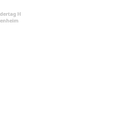
dertag H
kenheim