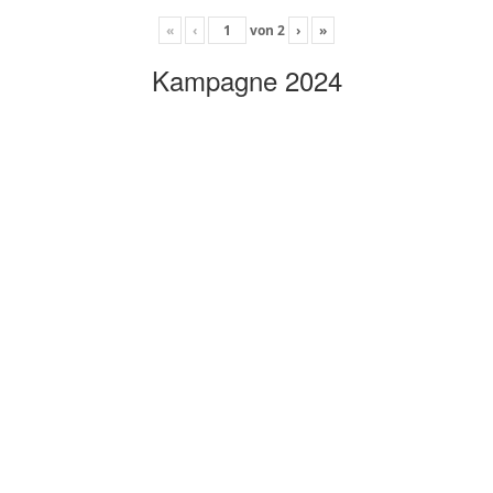
«
‹
von
2
›
»
Kampagne 2024