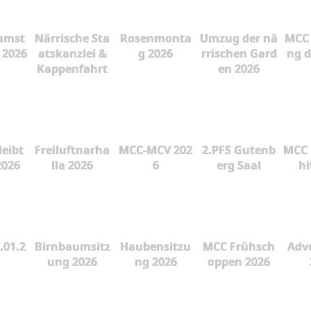
amst
Närrische Sta
Rosenmonta
Umzug der nä
MCC 
 2026
atskanzlei &
g 2026
rrischen Gard
ng d
Kappenfahrt
en 2026
leibt
Freiluftnarha
MCC-MCV 202
2.PFS Gutenb
MCC 
2026
lla 2026
6
erg Saal
hi
.01.2
Birnbaumsitz
Haubensitzu
MCC Frühsch
Adve
ung 2026
ng 2026
oppen 2026