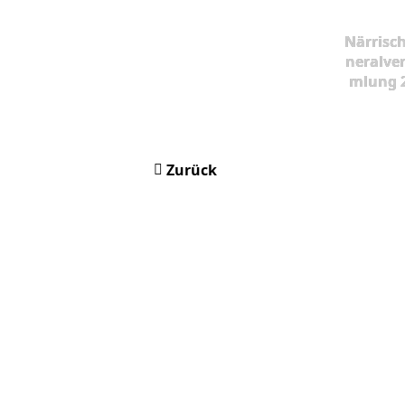
Närrisc
neralve
mlung 
Zurück