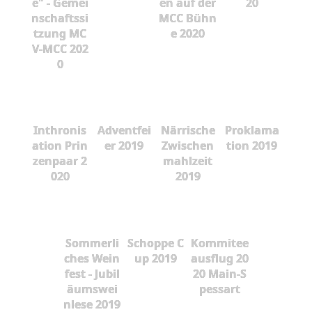
e" - Gemei
en auf der
20
nschaftssi
MCC Bühn
tzung MC
e 2020
V-MCC 202
0
Inthronis
Adventfei
Närrische
Proklama
ation Prin
er 2019
Zwischen
tion 2019
zenpaar 2
mahlzeit
020
2019
Sommerli
Schoppe C
Kommitee
ches Wein
up 2019
ausflug 20
fest - Jubil
20 Main-S
äumswei
pessart
nlese 2019