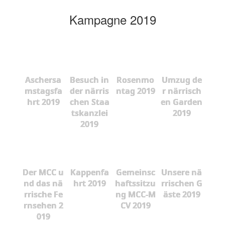
Kampagne 2019
Aschersa
Besuch in
Rosenmo
Umzug de
mstagsfa
der närris
ntag 2019
r närrisch
hrt 2019
chen Staa
en Garden
tskanzlei
2019
2019
Der MCC u
Kappenfa
Gemeinsc
Unsere nä
nd das nä
hrt 2019
haftssitzu
rrischen G
rrische Fe
ng MCC-M
äste 2019
rnsehen 2
CV 2019
019