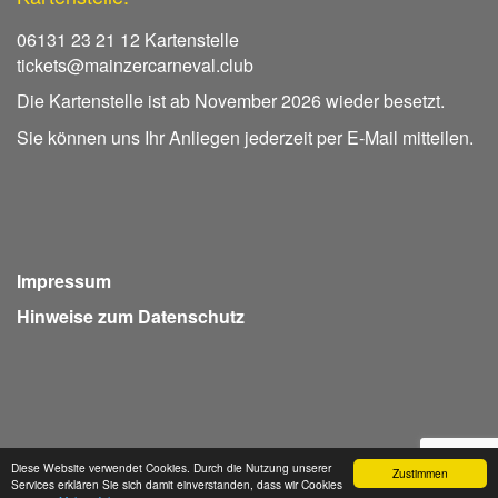
06131 23 21 12 Kartenstelle
tickets@mainzercarneval.club
Die Kartenstelle ist ab November 2026 wieder besetzt.
Sie können uns Ihr Anliegen jederzeit per E-Mail mitteilen.
Impressum
Hinweise zum Datenschutz
Diese Website verwendet Cookies. Durch die Nutzung unserer
Zustimmen
Services erklären Sie sich damit einverstanden, dass wir Cookies
Webdesign Seventum