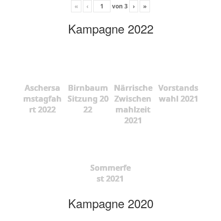
«
‹
von
3
›
»
Kampagne 2022
Aschersa
Birnbaum
Närrische
Vorstands
mstagfah
Sitzung 20
Zwischen
wahl 2021
rt 2022
22
mahlzeit
2021
Sommerfe
st 2021
Kampagne 2020