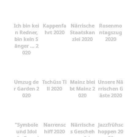
Ich bin kei
Kappenfa
Närrische
Rosenmo
n Redner,
hrt 2020
Staatskan
ntagszug
bin kein S
zlei 2020
2020
änger ... 2
020
Umzug de
Tschüss Ti
Mainz blei
Unsere Nä
r Garden 2
ll 2020
bt Mainz 2
rrischen G
020
020
äste 2020
"Symbole
Narrensc
Närrische
Jazzfrühsc
und Idol
hiff 2020
s Gescheh
hoppen 20