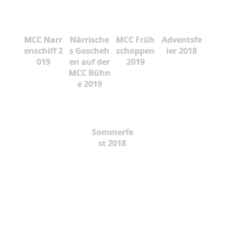
MCC Narr
Närrische
MCC Früh
Adventsfe
enschiff 2
s Gescheh
schoppen
ier 2018
019
en auf der
2019
MCC Bühn
e 2019
Sommerfe
st 2018