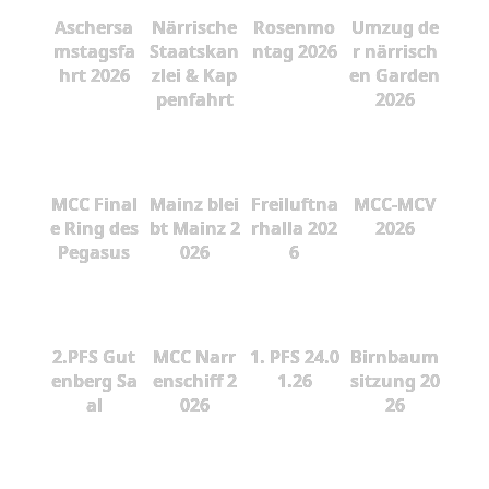
Aschersa
Närrische
Rosenmo
Umzug de
mstagsfa
Staatskan
ntag 2026
r närrisch
hrt 2026
zlei & Kap
en Garden
penfahrt
2026
MCC Final
Mainz blei
Freiluftna
MCC-MCV
e Ring des
bt Mainz 2
rhalla 202
2026
Pegasus
026
6
2.PFS Gut
MCC Narr
1. PFS 24.0
Birnbaum
enberg Sa
enschiff 2
1.26
sitzung 20
al
026
26