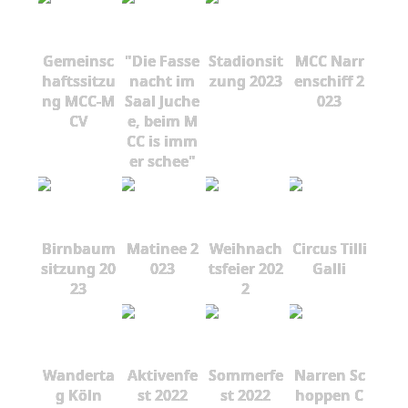
Gemeinsc
"Die Fasse
Stadionsit
MCC Narr
haftssitzu
nacht im
zung 2023
enschiff 2
ng MCC-M
Saal Juche
023
CV
e, beim M
CC is imm
er schee"
Birnbaum
Matinee 2
Weihnach
Circus Tilli
sitzung 20
023
tsfeier 202
Galli
23
2
Wanderta
Aktivenfe
Sommerfe
Narren Sc
g Köln
st 2022
st 2022
hoppen C