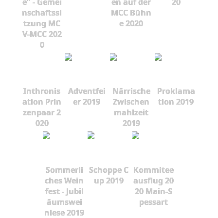
e" - Gemei
en auf der
20
nschaftssi
MCC Bühn
tzung MC
e 2020
V-MCC 202
0
Inthronis
Adventfei
Närrische
Proklama
ation Prin
er 2019
Zwischen
tion 2019
zenpaar 2
mahlzeit
020
2019
Sommerli
Schoppe C
Kommitee
ches Wein
up 2019
ausflug 20
fest - Jubil
20 Main-S
äumswei
pessart
nlese 2019