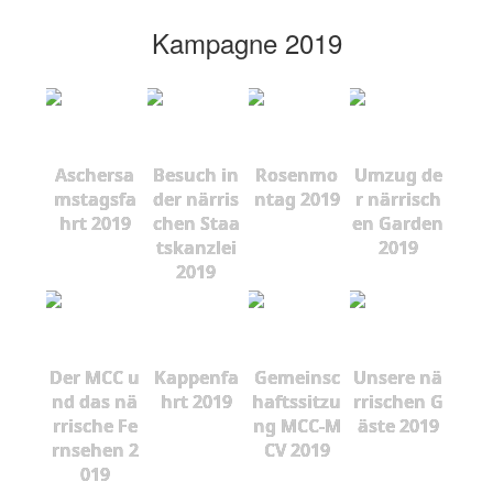
Kampagne 2019
Aschersa
Besuch in
Rosenmo
Umzug de
mstagsfa
der närris
ntag 2019
r närrisch
hrt 2019
chen Staa
en Garden
tskanzlei
2019
2019
Der MCC u
Kappenfa
Gemeinsc
Unsere nä
nd das nä
hrt 2019
haftssitzu
rrischen G
rrische Fe
ng MCC-M
äste 2019
rnsehen 2
CV 2019
019