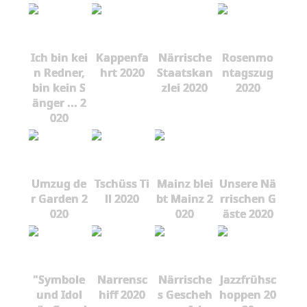
Ich bin kei
Kappenfa
Närrische
Rosenmo
n Redner,
hrt 2020
Staatskan
ntagszug
bin kein S
zlei 2020
2020
änger ... 2
020
Umzug de
Tschüss Ti
Mainz blei
Unsere Nä
r Garden 2
ll 2020
bt Mainz 2
rrischen G
020
020
äste 2020
"Symbole
Narrensc
Närrische
Jazzfrühsc
und Idol
hiff 2020
s Gescheh
hoppen 20