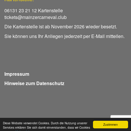
06131 23 21 12 Kartenstelle
tickets@mainzercarneval.club
Die Kartenstelle ist ab November 2026 wieder besetzt.
Sie können uns Ihr Anliegen jederzeit per E-Mail mitteilen.
Impressum
Hinweise zum Datenschutz
Diese Website verwendet Cookies. Durch die Nutzung unserer
Zustimmen
Services erklären Sie sich damit einverstanden, dass wir Cookies
Webdesign Seventum