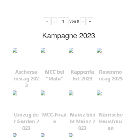
«
‹
von
9
›
»
Kampagne 2023
Aschersa
MCC bei
Kappenfa
Rosenmo
mstag 202
"Malu"
hrt 2023
ntag 2023
3
Umzug de
MCC-Final
Mainz blei
Närrische
r Garden 2
e
bt Mainz 2
Hausfrau
023
023
en