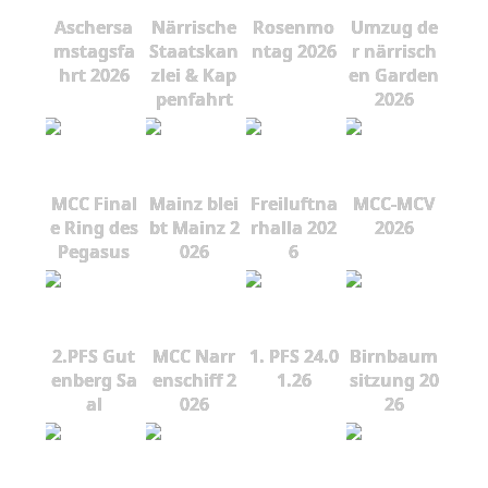
Aschersa
Närrische
Rosenmo
Umzug de
mstagsfa
Staatskan
ntag 2026
r närrisch
hrt 2026
zlei & Kap
en Garden
penfahrt
2026
MCC Final
Mainz blei
Freiluftna
MCC-MCV
e Ring des
bt Mainz 2
rhalla 202
2026
Pegasus
026
6
2.PFS Gut
MCC Narr
1. PFS 24.0
Birnbaum
enberg Sa
enschiff 2
1.26
sitzung 20
al
026
26