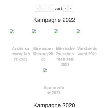
«
‹
von
3
›
»
Kampagne 2022
Aschersa
Birnbaum
Närrische
Vorstands
mstagfah
Sitzung 20
Zwischen
wahl 2021
rt 2022
22
mahlzeit
2021
Sommerfe
st 2021
Kampagne 2020