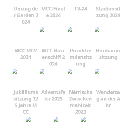
Umzug de
MCC-Final
TV-24
Stadionsit
r Garden 2
e 2024
zung 2024
024
MCC MCV
MCC Narr
Prunkfre
Birnbaum
2024
enschiff 2
mdensitz
sitzung
024
ung
Jubiläums
Adventsfe
Närrische
Wanderta
sitzung 12
ier 2023
Zwischen
g an der A
5 Jahre M
mahlzeit
hr
CC
2023