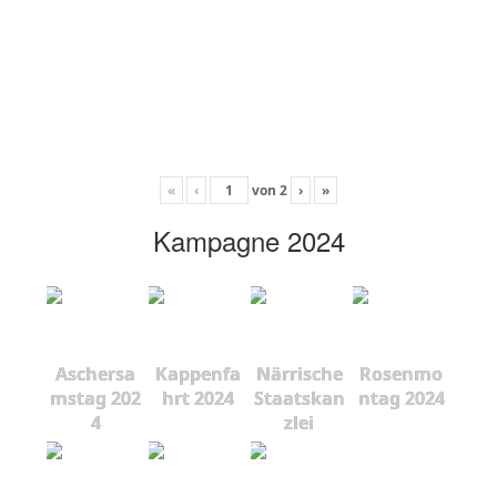
«
‹
von
2
›
»
Kampagne 2024
Aschersa
Kappenfa
Närrische
Rosenmo
mstag 202
hrt 2024
Staatskan
ntag 2024
4
zlei