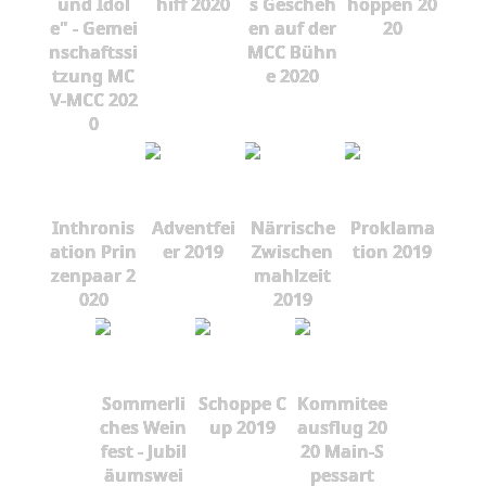
und Idol
hiff 2020
s Gescheh
hoppen 20
e" - Gemei
en auf der
20
nschaftssi
MCC Bühn
tzung MC
e 2020
V-MCC 202
0
Inthronis
Adventfei
Närrische
Proklama
ation Prin
er 2019
Zwischen
tion 2019
zenpaar 2
mahlzeit
020
2019
Sommerli
Schoppe C
Kommitee
ches Wein
up 2019
ausflug 20
fest - Jubil
20 Main-S
äumswei
pessart