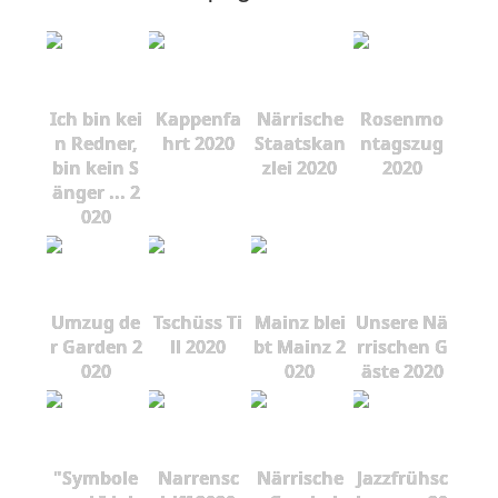
Ich bin kei
Kappenfa
Närrische
Rosenmo
n Redner,
hrt 2020
Staatskan
ntagszug
bin kein S
zlei 2020
2020
änger ... 2
020
Umzug de
Tschüss Ti
Mainz blei
Unsere Nä
r Garden 2
ll 2020
bt Mainz 2
rrischen G
020
020
äste 2020
"Symbole
Narrensc
Närrische
Jazzfrühsc