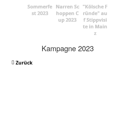
Sommerfe
Narren Sc
"Kölsche F
st 2023
hoppen C
ründe" au
up 2023
f Stippvisi
te in Main
z
Kampagne 2023
Zurück