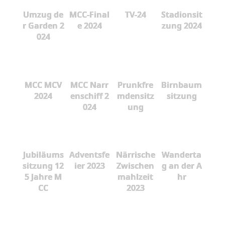
Umzug de
MCC-Final
TV-24
Stadionsit
r Garden 2
e 2024
zung 2024
024
MCC MCV
MCC Narr
Prunkfre
Birnbaum
2024
enschiff 2
mdensitz
sitzung
024
ung
Jubiläums
Adventsfe
Närrische
Wanderta
sitzung 12
ier 2023
Zwischen
g an der A
5 Jahre M
mahlzeit
hr
CC
2023