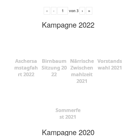
«
‹
von
3
›
»
Kampagne 2022
Aschersa
Birnbaum
Närrische
Vorstands
mstagfah
Sitzung 20
Zwischen
wahl 2021
rt 2022
22
mahlzeit
2021
Sommerfe
st 2021
Kampagne 2020