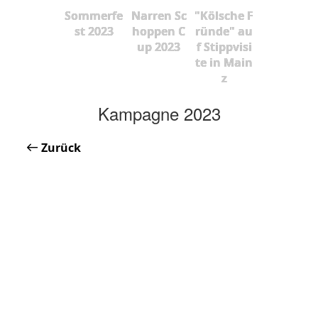
Sommerfe
Narren Sc
"Kölsche F
st 2023
hoppen C
ründe" au
up 2023
f Stippvisi
te in Main
z
Kampagne 2023
Zurück