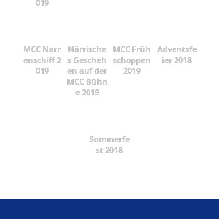
019
MCC Narr
Närrische
MCC Früh
Adventsfe
enschiff 2
s Gescheh
schoppen
ier 2018
019
en auf der
2019
MCC Bühn
e 2019
Sommerfe
st 2018