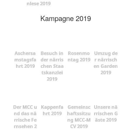
nlese 2019
Kampagne 2019
Aschersa
Besuch in
Rosenmo
Umzug de
mstagsfa
der närris
ntag 2019
r närrisch
hrt 2019
chen Staa
en Garden
tskanzlei
2019
2019
Der MCC u
Kappenfa
Gemeinsc
Unsere nä
nd das nä
hrt 2019
haftssitzu
rrischen G
rrische Fe
ng MCC-M
äste 2019
rnsehen 2
CV 2019