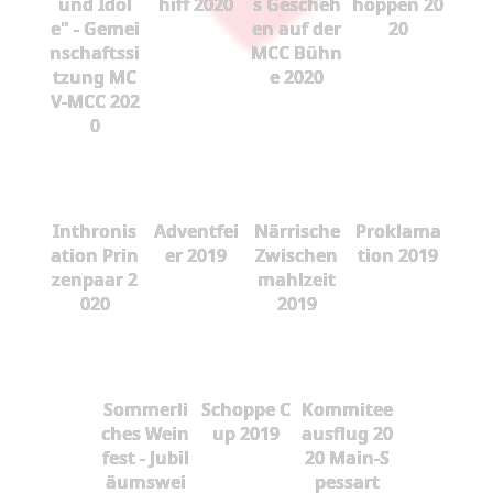
und Idol
hiff 2020
s Gescheh
hoppen 20
e" - Gemei
en auf der
20
nschaftssi
MCC Bühn
tzung MC
e 2020
V-MCC 202
0
Inthronis
Adventfei
Närrische
Proklama
ation Prin
er 2019
Zwischen
tion 2019
zenpaar 2
mahlzeit
020
2019
Sommerli
Schoppe C
Kommitee
ches Wein
up 2019
ausflug 20
fest - Jubil
20 Main-S
äumswei
pessart