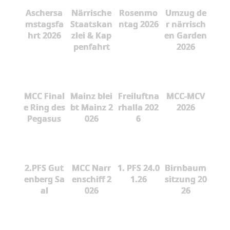
Aschersa
Närrische
Rosenmo
Umzug de
mstagsfa
Staatskan
ntag 2026
r närrisch
hrt 2026
zlei & Kap
en Garden
penfahrt
2026
MCC Final
Mainz blei
Freiluftna
MCC-MCV
e Ring des
bt Mainz 2
rhalla 202
2026
Pegasus
026
6
2.PFS Gut
MCC Narr
1. PFS 24.0
Birnbaum
enberg Sa
enschiff 2
1.26
sitzung 20
al
026
26