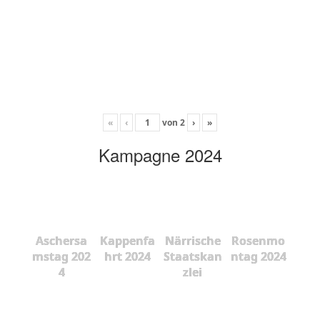
«
‹
von
2
›
»
Kampagne 2024
Aschersa
Kappenfa
Närrische
Rosenmo
mstag 202
hrt 2024
Staatskan
ntag 2024
4
zlei