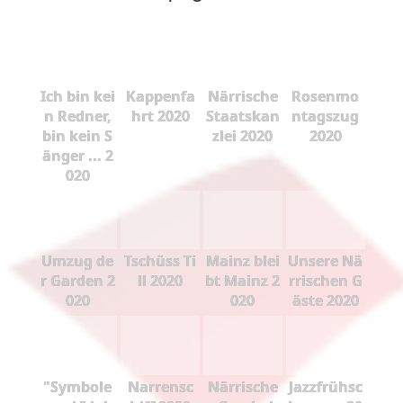
Ich bin kei
Kappenfa
Närrische
Rosenmo
n Redner,
hrt 2020
Staatskan
ntagszug
bin kein S
zlei 2020
2020
änger ... 2
020
Umzug de
Tschüss Ti
Mainz blei
Unsere Nä
r Garden 2
ll 2020
bt Mainz 2
rrischen G
020
020
äste 2020
"Symbole
Narrensc
Närrische
Jazzfrühsc