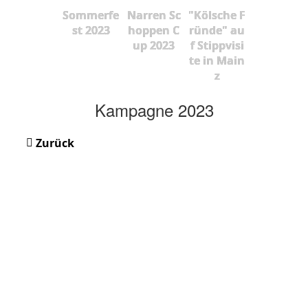
Sommerfe
Narren Sc
"Kölsche F
st 2023
hoppen C
ründe" au
up 2023
f Stippvisi
te in Main
z
Kampagne 2023
Zurück