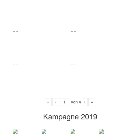
«
‹
von
4
›
»
Kampagne 2019