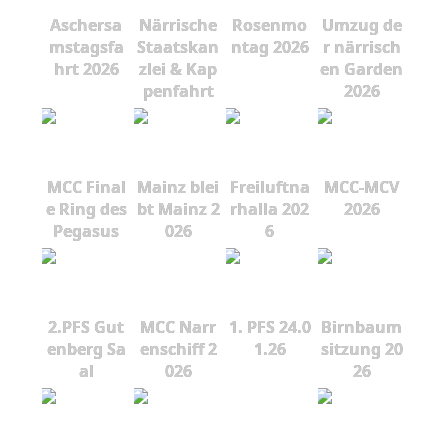
Aschersa
Närrische
Rosenmo
Umzug de
mstagsfa
Staatskan
ntag 2026
r närrisch
hrt 2026
zlei & Kap
en Garden
penfahrt
2026
MCC Final
Mainz blei
Freiluftna
MCC-MCV
e Ring des
bt Mainz 2
rhalla 202
2026
Pegasus
026
6
2.PFS Gut
MCC Narr
1. PFS 24.0
Birnbaum
enberg Sa
enschiff 2
1.26
sitzung 20
al
026
26