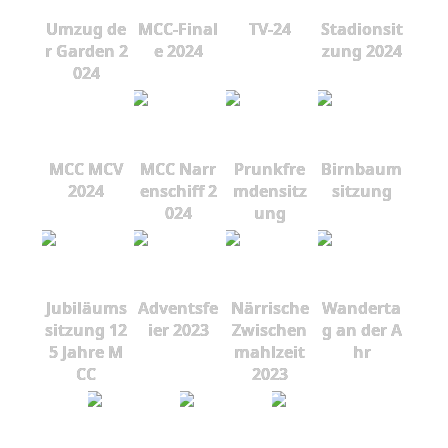
Umzug de
MCC-Final
TV-24
Stadionsit
r Garden 2
e 2024
zung 2024
024
MCC MCV
MCC Narr
Prunkfre
Birnbaum
2024
enschiff 2
mdensitz
sitzung
024
ung
Jubiläums
Adventsfe
Närrische
Wanderta
sitzung 12
ier 2023
Zwischen
g an der A
5 Jahre M
mahlzeit
hr
CC
2023