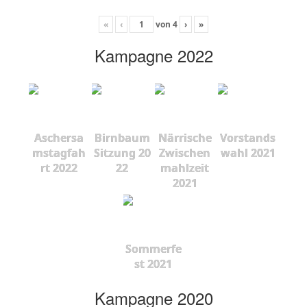
«
‹
von
4
›
»
Kampagne 2022
Aschersa
Birnbaum
Närrische
Vorstands
mstagfah
Sitzung 20
Zwischen
wahl 2021
rt 2022
22
mahlzeit
2021
Sommerfe
st 2021
Kampagne 2020