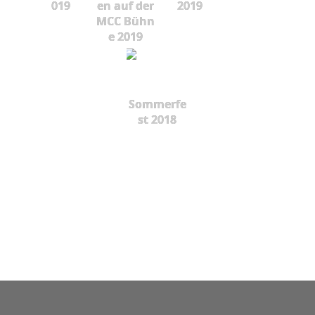
019
en auf der
2019
MCC Bühn
e 2019
Sommerfe
st 2018