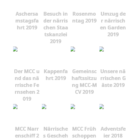
Aschersa
Besuch in
Rosenmo
Umzug de
mstagsfa
der närris
ntag 2019
r närrisch
hrt 2019
chen Staa
en Garden
tskanzlei
2019
2019
Der MCC u
Kappenfa
Gemeinsc
Unsere nä
nd das nä
hrt 2019
haftssitzu
rrischen G
rrische Fe
ng MCC-M
äste 2019
rnsehen 2
CV 2019
019
MCC Narr
Närrische
MCC Früh
Adventsfe
enschiff 2
s Gescheh
schoppen
ier 2018