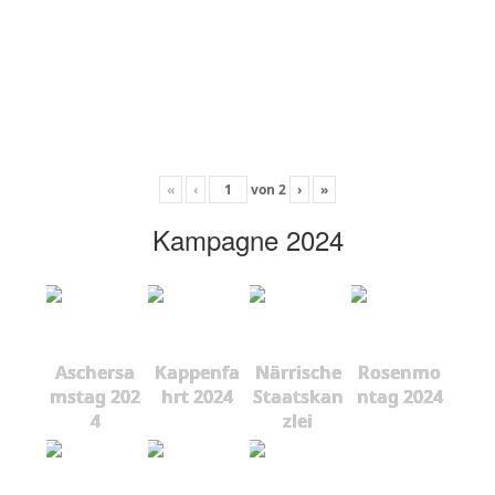
«
‹
von
2
›
»
Kampagne 2024
Aschersa
Kappenfa
Närrische
Rosenmo
mstag 202
hrt 2024
Staatskan
ntag 2024
4
zlei