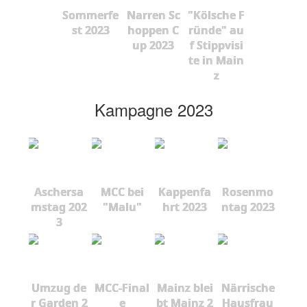
Sommerfe
Narren Sc
"Kölsche F
st 2023
hoppen C
ründe" au
up 2023
f Stippvisi
te in Main
z
Kampagne 2023
Aschersa
MCC bei
Kappenfa
Rosenmo
mstag 202
"Malu"
hrt 2023
ntag 2023
3
Umzug de
MCC-Final
Mainz blei
Närrische
r Garden 2
e
bt Mainz 2
Hausfrau