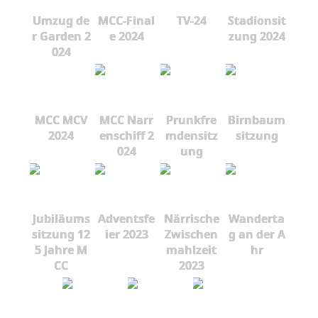
Umzug de
MCC-Final
TV-24
Stadionsit
r Garden 2
e 2024
zung 2024
024
MCC MCV
MCC Narr
Prunkfre
Birnbaum
2024
enschiff 2
mdensitz
sitzung
024
ung
Jubiläums
Adventsfe
Närrische
Wanderta
sitzung 12
ier 2023
Zwischen
g an der A
5 Jahre M
mahlzeit
hr
CC
2023