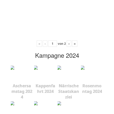
«
‹
von
2
›
»
Kampagne 2024
Aschersa
Kappenfa
Närrische
Rosenmo
mstag 202
hrt 2024
Staatskan
ntag 2024
4
zlei