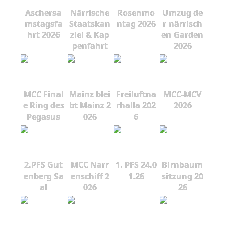
Aschersa
Närrische
Rosenmo
Umzug de
mstagsfa
Staatskan
ntag 2026
r närrisch
hrt 2026
zlei & Kap
en Garden
penfahrt
2026
MCC Final
Mainz blei
Freiluftna
MCC-MCV
e Ring des
bt Mainz 2
rhalla 202
2026
Pegasus
026
6
2.PFS Gut
MCC Narr
1. PFS 24.0
Birnbaum
enberg Sa
enschiff 2
1.26
sitzung 20
al
026
26