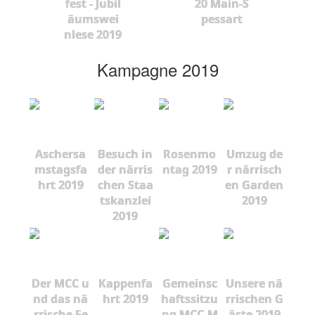
fest - Jubil
20 Main-S
äumswei
pessart
nlese 2019
Kampagne 2019
Aschersa
Besuch in
Rosenmo
Umzug de
mstagsfa
der närris
ntag 2019
r närrisch
hrt 2019
chen Staa
en Garden
tskanzlei
2019
2019
Der MCC u
Kappenfa
Gemeinsc
Unsere nä
nd das nä
hrt 2019
haftssitzu
rrischen G
rrische Fe
ng MCC-M
äste 2019