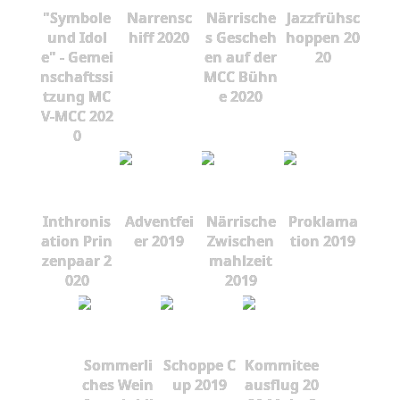
"Symbole
Narrensc
Närrische
Jazzfrühsc
und Idol
hiff 2020
s Gescheh
hoppen 20
e" - Gemei
en auf der
20
nschaftssi
MCC Bühn
tzung MC
e 2020
V-MCC 202
0
Inthronis
Adventfei
Närrische
Proklama
ation Prin
er 2019
Zwischen
tion 2019
zenpaar 2
mahlzeit
020
2019
Sommerli
Schoppe C
Kommitee
ches Wein
up 2019
ausflug 20