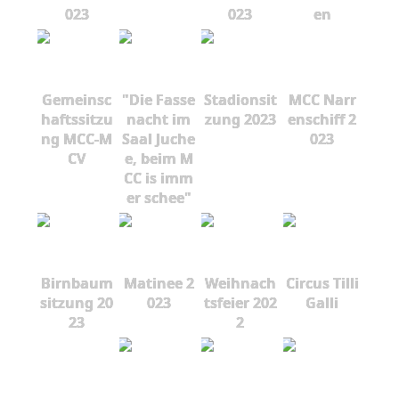
023
023
en
Gemeinsc
"Die Fasse
Stadionsit
MCC Narr
haftssitzu
nacht im
zung 2023
enschiff 2
ng MCC-M
Saal Juche
023
CV
e, beim M
CC is imm
er schee"
Birnbaum
Matinee 2
Weihnach
Circus Tilli
sitzung 20
023
tsfeier 202
Galli
23
2