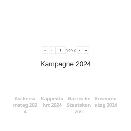
«
‹
von
2
›
»
Kampagne 2024
Aschersa
Kappenfa
Närrische
Rosenmo
mstag 202
hrt 2024
Staatskan
ntag 2024
4
zlei