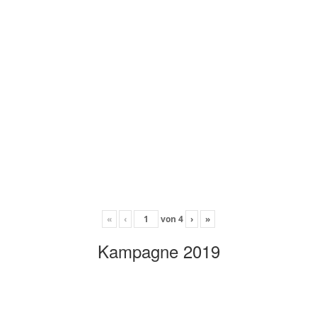
«
‹
von
4
›
»
Kampagne 2019