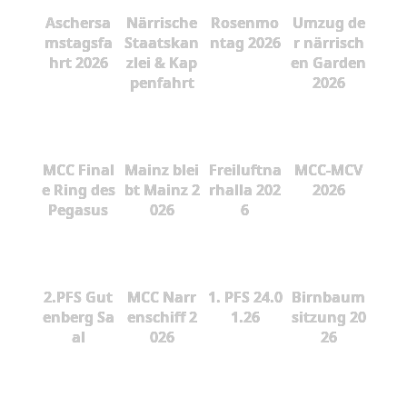
Aschersa
Närrische
Rosenmo
Umzug de
mstagsfa
Staatskan
ntag 2026
r närrisch
hrt 2026
zlei & Kap
en Garden
penfahrt
2026
MCC Final
Mainz blei
Freiluftna
MCC-MCV
e Ring des
bt Mainz 2
rhalla 202
2026
Pegasus
026
6
2.PFS Gut
MCC Narr
1. PFS 24.0
Birnbaum
enberg Sa
enschiff 2
1.26
sitzung 20
al
026
26