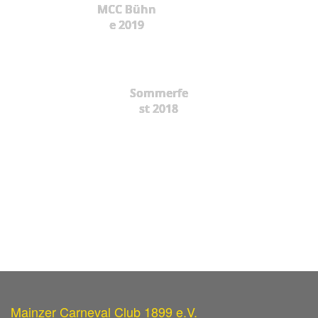
MCC Bühn
e 2019
Sommerfe
st 2018
Mainzer Carneval Club 1899 e.V.