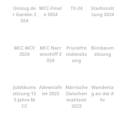
Umzug de
MCC-Final
TV-24
Stadionsit
r Garden 2
e 2024
zung 2024
024
MCC MCV
MCC Narr
Prunkfre
Birnbaum
2024
enschiff 2
mdensitz
sitzung
024
ung
Jubiläums
Adventsfe
Närrische
Wanderta
sitzung 12
ier 2023
Zwischen
g an der A
5 Jahre M
mahlzeit
hr
CC
2023