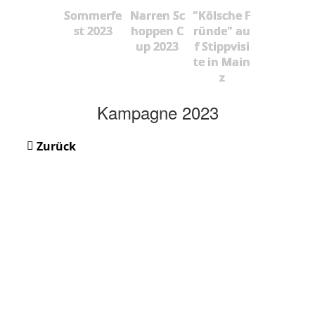
Sommerfe
Narren Sc
"Kölsche F
st 2023
hoppen C
ründe" au
up 2023
f Stippvisi
te in Main
z
Kampagne 2023
Zurück