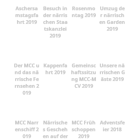
Aschersa
Besuch in
Rosenmo
Umzug de
mstagsfa
der närris
ntag 2019
r närrisch
hrt 2019
chen Staa
en Garden
tskanzlei
2019
2019
Der MCC u
Kappenfa
Gemeinsc
Unsere nä
nd das nä
hrt 2019
haftssitzu
rrischen G
rrische Fe
ng MCC-M
äste 2019
rnsehen 2
CV 2019
019
MCC Narr
Närrische
MCC Früh
Adventsfe
enschiff 2
s Gescheh
schoppen
ier 2018
019
en auf der
2019