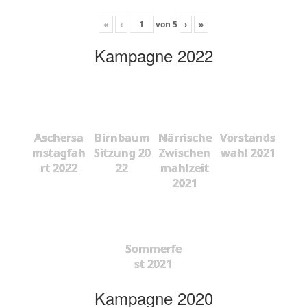
«
‹
von
5
›
»
Kampagne 2022
Aschersa
Birnbaum
Närrische
Vorstands
mstagfah
Sitzung 20
Zwischen
wahl 2021
rt 2022
22
mahlzeit
2021
Sommerfe
st 2021
Kampagne 2020