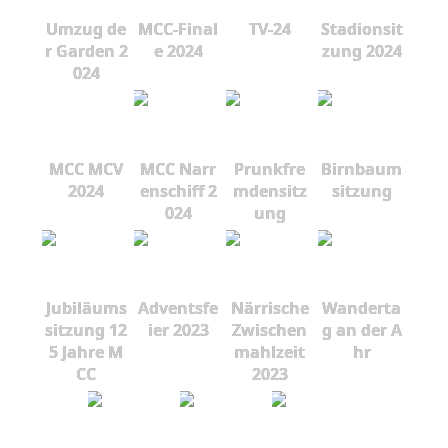
Umzug de
MCC-Final
TV-24
Stadionsit
r Garden 2
e 2024
zung 2024
024
MCC MCV
MCC Narr
Prunkfre
Birnbaum
2024
enschiff 2
mdensitz
sitzung
024
ung
Jubiläums
Adventsfe
Närrische
Wanderta
sitzung 12
ier 2023
Zwischen
g an der A
5 Jahre M
mahlzeit
hr
CC
2023