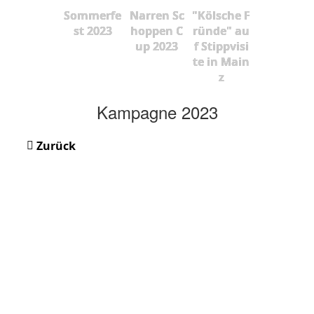
Sommerfe
Narren Sc
"Kölsche F
st 2023
hoppen C
ründe" au
up 2023
f Stippvisi
te in Main
z
Kampagne 2023
Zurück