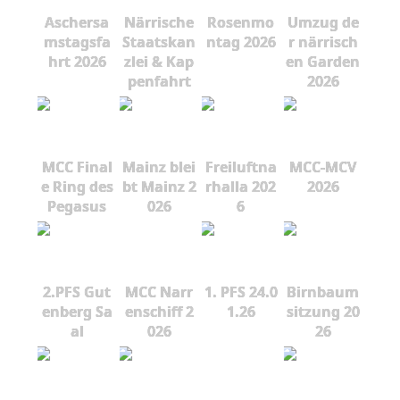
Aschersa
Närrische
Rosenmo
Umzug de
mstagsfa
Staatskan
ntag 2026
r närrisch
hrt 2026
zlei & Kap
en Garden
penfahrt
2026
MCC Final
Mainz blei
Freiluftna
MCC-MCV
e Ring des
bt Mainz 2
rhalla 202
2026
Pegasus
026
6
2.PFS Gut
MCC Narr
1. PFS 24.0
Birnbaum
enberg Sa
enschiff 2
1.26
sitzung 20
al
026
26