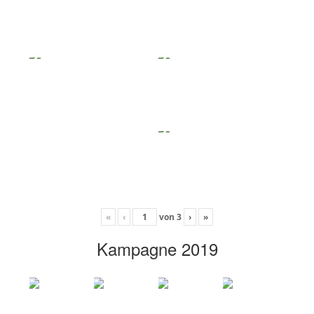
«
‹
von
3
›
»
Kampagne 2019