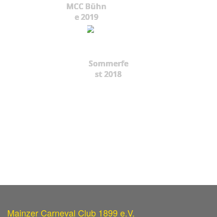
MCC Bühn
e 2019
Sommerfe
st 2018
Mainzer Carneval Club 1899 e.V.