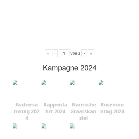
«
‹
von
2
›
»
Kampagne 2024
Aschersa
Kappenfa
Närrische
Rosenmo
mstag 202
hrt 2024
Staatskan
ntag 2024
4
zlei