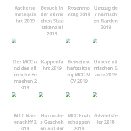
Aschersa
Besuch in
Rosenmo
Umzug de
mstagsfa
der närris
ntag 2019
r närrisch
hrt 2019
chen Staa
en Garden
tskanzlei
2019
2019
Der MCC u
Kappenfa
Gemeinsc
Unsere nä
nd das nä
hrt 2019
haftssitzu
rrischen G
rrische Fe
ng MCC-M
äste 2019
rnsehen 2
CV 2019
019
MCC Narr
Närrische
MCC Früh
Adventsfe
enschiff 2
s Gescheh
schoppen
ier 2018
019
en auf der
2019