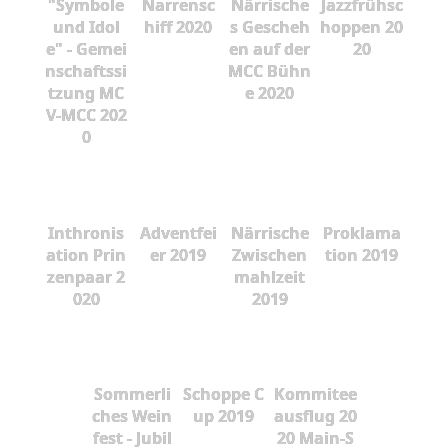
"Symbole
Narrensc
Närrische
Jazzfrühsc
und Idol
hiff 2020
s Gescheh
hoppen 20
e" - Gemei
en auf der
20
nschaftssi
MCC Bühn
tzung MC
e 2020
V-MCC 202
0
Inthronis
Adventfei
Närrische
Proklama
ation Prin
er 2019
Zwischen
tion 2019
zenpaar 2
mahlzeit
020
2019
Sommerli
Schoppe C
Kommitee
ches Wein
up 2019
ausflug 20
fest - Jubil
20 Main-S