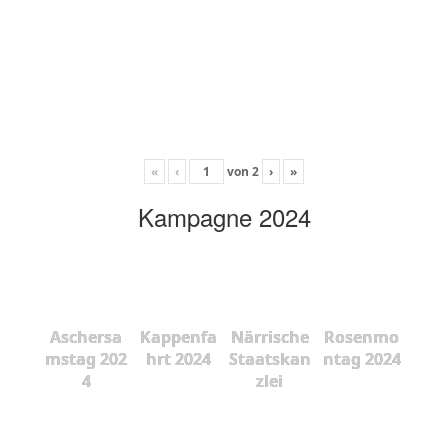
«
‹
von
2
›
»
Kampagne 2024
Aschersa
Kappenfa
Närrische
Rosenmo
mstag 202
hrt 2024
Staatskan
ntag 2024
4
zlei