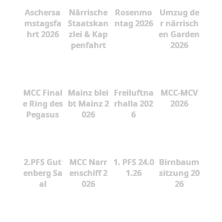
Aschersa
Närrische
Rosenmo
Umzug de
mstagsfa
Staatskan
ntag 2026
r närrisch
hrt 2026
zlei & Kap
en Garden
penfahrt
2026
MCC Final
Mainz blei
Freiluftna
MCC-MCV
e Ring des
bt Mainz 2
rhalla 202
2026
Pegasus
026
6
2.PFS Gut
MCC Narr
1. PFS 24.0
Birnbaum
enberg Sa
enschiff 2
1.26
sitzung 20
al
026
26