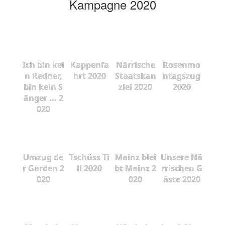
Kampagne 2020
Ich bin kei
Kappenfa
Närrische
Rosenmo
n Redner,
hrt 2020
Staatskan
ntagszug
bin kein S
zlei 2020
2020
änger ... 2
020
Umzug de
Tschüss Ti
Mainz blei
Unsere Nä
r Garden 2
ll 2020
bt Mainz 2
rrischen G
020
020
äste 2020