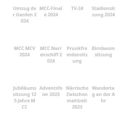
Umzug de
MCC-Final
TV-24
Stadionsit
r Garden 2
e 2024
zung 2024
024
MCC MCV
MCC Narr
Prunkfre
Birnbaum
2024
enschiff 2
mdensitz
sitzung
024
ung
Jubiläums
Adventsfe
Närrische
Wanderta
sitzung 12
ier 2023
Zwischen
g an der A
5 Jahre M
mahlzeit
hr
CC
2023