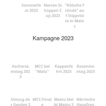
Sommerfe
Narren Sc
"Kölsche F
st 2023
hoppen C
ründe" au
up 2023
f Stippvisi
te in Main
z
Kampagne 2023
Aschersa
MCC bei
Kappenfa
Rosenmo
mstag 202
"Malu"
hrt 2023
ntag 2023
3
Umzug de
MCC-Final
Mainz blei
Närrische
r Garden 2
e
bt Mainz 2
Hausfrau