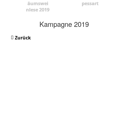
äumswei
pessart
nlese 2019
Kampagne 2019
Zurück