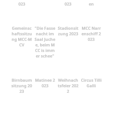
023
023
en
Gemeinsc
"Die Fasse
Stadionsit
MCC Narr
haftssitzu
nacht im
zung 2023
enschiff 2
ng MCC-M
Saal Juche
023
CV
e, beim M
CC is imm
er schee"
Birnbaum
Matinee 2
Weihnach
Circus Tilli
sitzung 20
023
tsfeier 202
Galli
23
2