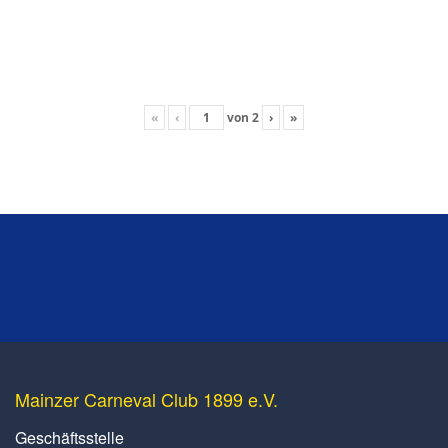
«
‹
von
2
›
»
Mainzer Carneval Club 1899 e.V.
Geschäftsstelle