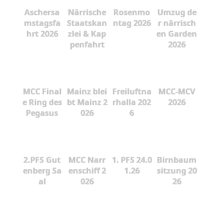
Aschersa
Närrische
Rosenmo
Umzug de
mstagsfa
Staatskan
ntag 2026
r närrisch
hrt 2026
zlei & Kap
en Garden
penfahrt
2026
MCC Final
Mainz blei
Freiluftna
MCC-MCV
e Ring des
bt Mainz 2
rhalla 202
2026
Pegasus
026
6
2.PFS Gut
MCC Narr
1. PFS 24.0
Birnbaum
enberg Sa
enschiff 2
1.26
sitzung 20
al
026
26