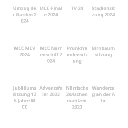
Umzug de
MCC-Final
TV-24
Stadionsit
r Garden 2
e 2024
zung 2024
024
MCC MCV
MCC Narr
Prunkfre
Birnbaum
2024
enschiff 2
mdensitz
sitzung
024
ung
Jubiläums
Adventsfe
Närrische
Wanderta
sitzung 12
ier 2023
Zwischen
g an der A
5 Jahre M
mahlzeit
hr
CC
2023