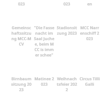
023
023
en
Gemeinsc
"Die Fasse
Stadionsit
MCC Narr
haftssitzu
nacht im
zung 2023
enschiff 2
ng MCC-M
Saal Juche
023
CV
e, beim M
CC is imm
er schee"
Birnbaum
Matinee 2
Weihnach
Circus Tilli
sitzung 20
023
tsfeier 202
Galli
23
2