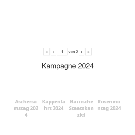
«
‹
von
2
›
»
Kampagne 2024
Aschersa
Kappenfa
Närrische
Rosenmo
mstag 202
hrt 2024
Staatskan
ntag 2024
4
zlei