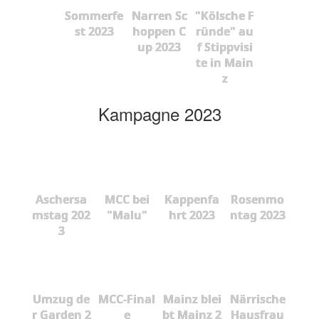
Sommerfe
Narren Sc
"Kölsche F
st 2023
hoppen C
ründe" au
up 2023
f Stippvisi
te in Main
z
Kampagne 2023
Aschersa
MCC bei
Kappenfa
Rosenmo
mstag 202
"Malu"
hrt 2023
ntag 2023
3
Umzug de
MCC-Final
Mainz blei
Närrische
r Garden 2
e
bt Mainz 2
Hausfrau