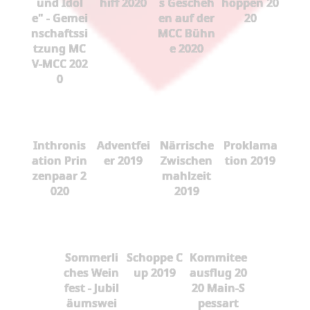
und Idol
hiff 2020
s Gescheh
hoppen 20
e" - Gemei
en auf der
20
nschaftssi
MCC Bühn
tzung MC
e 2020
V-MCC 202
0
Inthronis
Adventfei
Närrische
Proklama
ation Prin
er 2019
Zwischen
tion 2019
zenpaar 2
mahlzeit
020
2019
Sommerli
Schoppe C
Kommitee
ches Wein
up 2019
ausflug 20
fest - Jubil
20 Main-S
äumswei
pessart