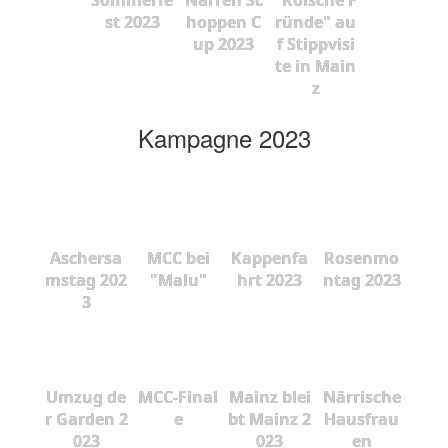
st 2023
hoppen C
ründe" au
up 2023
f Stippvisi
te in Main
z
Kampagne 2023
Aschersa
MCC bei
Kappenfa
Rosenmo
mstag 202
"Malu"
hrt 2023
ntag 2023
3
Umzug de
MCC-Final
Mainz blei
Närrische
r Garden 2
e
bt Mainz 2
Hausfrau
023
023
en