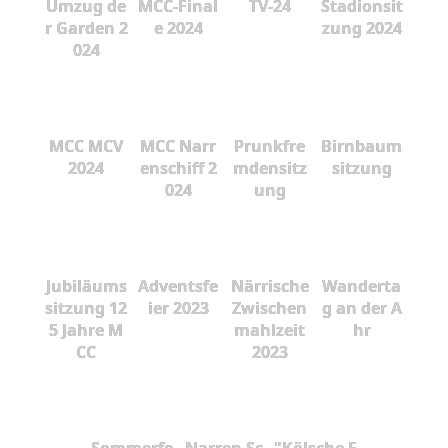
Umzug de
MCC-Final
TV-24
Stadionsit
r Garden 2
e 2024
zung 2024
024
MCC MCV
MCC Narr
Prunkfre
Birnbaum
2024
enschiff 2
mdensitz
sitzung
024
ung
Jubiläums
Adventsfe
Närrische
Wanderta
sitzung 12
ier 2023
Zwischen
g an der A
5 Jahre M
mahlzeit
hr
CC
2023
Sommerfe
Narren Sc
"Kölsche F