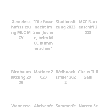
Gemeinsc
"Die Fasse
Stadionsit
MCC Narr
haftssitzu
nacht im
zung 2023
enschiff 2
ng MCC-M
Saal Juche
023
CV
e, beim M
CC is imm
er schee"
Birnbaum
Matinee 2
Weihnach
Circus Tilli
sitzung 20
023
tsfeier 202
Galli
23
2
Wanderta
Aktivenfe
Sommerfe
Narren Sc