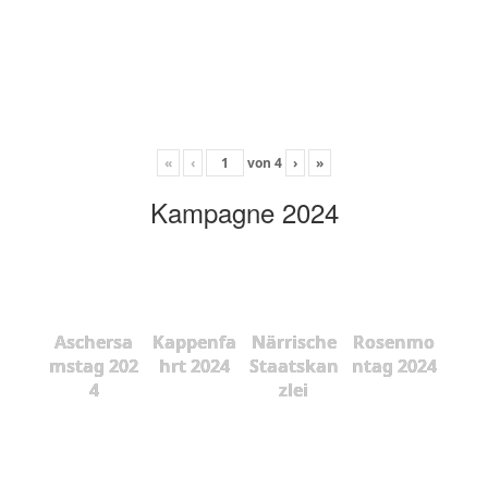
«
‹
von
4
›
»
Kampagne 2024
Aschersa
Kappenfa
Närrische
Rosenmo
mstag 202
hrt 2024
Staatskan
ntag 2024
4
zlei