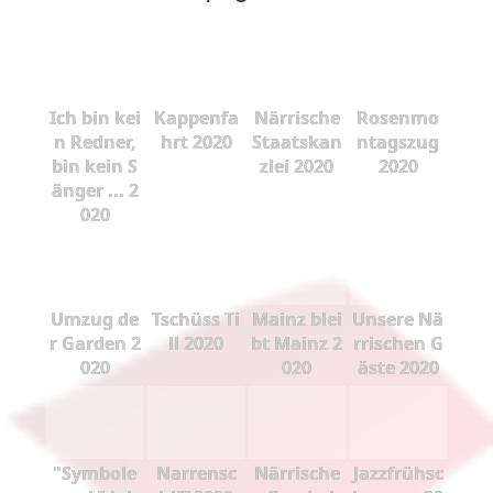
Ich bin kei
Kappenfa
Närrische
Rosenmo
n Redner,
hrt 2020
Staatskan
ntagszug
bin kein S
zlei 2020
2020
änger ... 2
020
Umzug de
Tschüss Ti
Mainz blei
Unsere Nä
r Garden 2
ll 2020
bt Mainz 2
rrischen G
020
020
äste 2020
"Symbole
Narrensc
Närrische
Jazzfrühsc