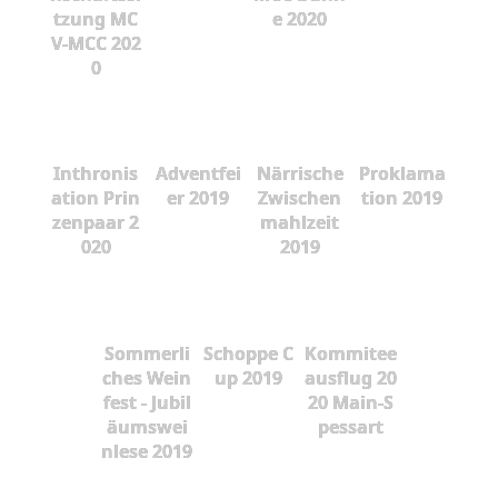
tzung MC
e 2020
V-MCC 202
0
Inthronis
Adventfei
Närrische
Proklama
ation Prin
er 2019
Zwischen
tion 2019
zenpaar 2
mahlzeit
020
2019
Sommerli
Schoppe C
Kommitee
ches Wein
up 2019
ausflug 20
fest - Jubil
20 Main-S
äumswei
pessart
nlese 2019