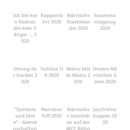
Ich bin kei
Kappenfa
Närrische
Rosenmo
n Redner,
hrt 2020
Staatskan
ntagszug
bin kein S
zlei 2020
2020
änger ... 2
020
Umzug de
Tschüss Ti
Mainz blei
Unsere Nä
r Garden 2
ll 2020
bt Mainz 2
rrischen G
020
020
äste 2020
"Symbole
Narrensc
Närrische
Jazzfrühsc
und Idol
hiff 2020
s Gescheh
hoppen 20
e" - Gemei
en auf der
20
nschaftssi
MCC Bühn