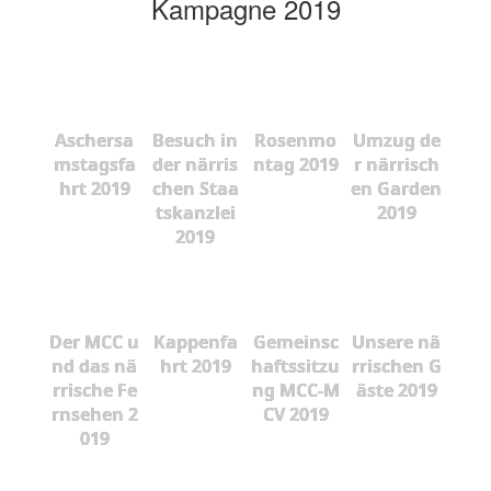
Kampagne 2019
Aschersa
Besuch in
Rosenmo
Umzug de
mstagsfa
der närris
ntag 2019
r närrisch
hrt 2019
chen Staa
en Garden
tskanzlei
2019
2019
Der MCC u
Kappenfa
Gemeinsc
Unsere nä
nd das nä
hrt 2019
haftssitzu
rrischen G
rrische Fe
ng MCC-M
äste 2019
rnsehen 2
CV 2019
019