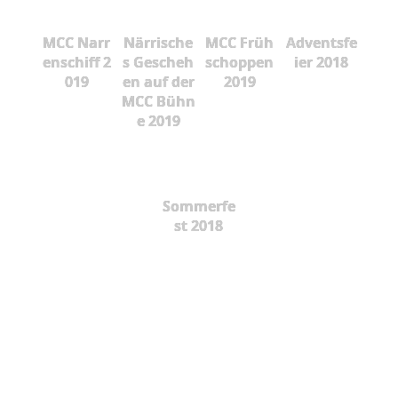
MCC Narr
Närrische
MCC Früh
Adventsfe
enschiff 2
s Gescheh
schoppen
ier 2018
019
en auf der
2019
MCC Bühn
e 2019
Sommerfe
st 2018