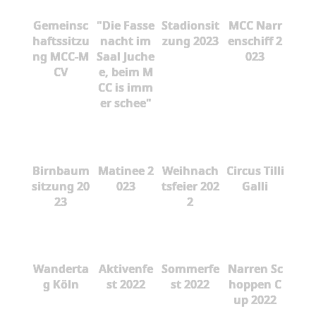
Gemeinsc
"Die Fasse
Stadionsit
MCC Narr
haftssitzu
nacht im
zung 2023
enschiff 2
ng MCC-M
Saal Juche
023
CV
e, beim M
CC is imm
er schee"
Birnbaum
Matinee 2
Weihnach
Circus Tilli
sitzung 20
023
tsfeier 202
Galli
23
2
Wanderta
Aktivenfe
Sommerfe
Narren Sc
g Köln
st 2022
st 2022
hoppen C
up 2022