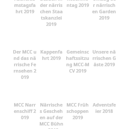
mstagsfa
der närris
ntag 2019
r närrisch
hrt 2019
chen Staa
en Garden
tskanzlei
2019
2019
Der MCC u
Kappenfa
Gemeinsc
Unsere nä
nd das nä
hrt 2019
haftssitzu
rrischen G
rrische Fe
ng MCC-M
äste 2019
rnsehen 2
CV 2019
019
MCC Narr
Närrische
MCC Früh
Adventsfe
enschiff 2
s Gescheh
schoppen
ier 2018
019
en auf der
2019
MCC Bühn