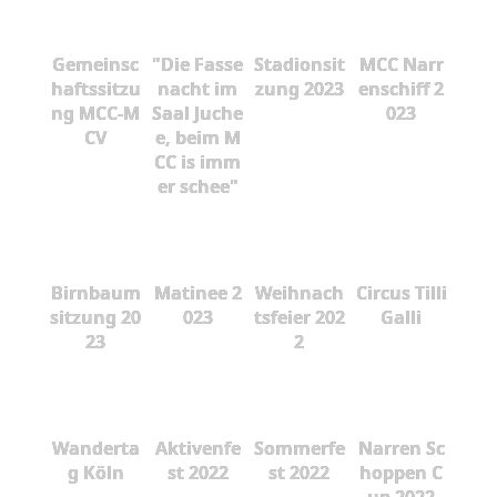
Gemeinsc
"Die Fasse
Stadionsit
MCC Narr
haftssitzu
nacht im
zung 2023
enschiff 2
ng MCC-M
Saal Juche
023
CV
e, beim M
CC is imm
er schee"
Birnbaum
Matinee 2
Weihnach
Circus Tilli
sitzung 20
023
tsfeier 202
Galli
23
2
Wanderta
Aktivenfe
Sommerfe
Narren Sc
g Köln
st 2022
st 2022
hoppen C
up 2022