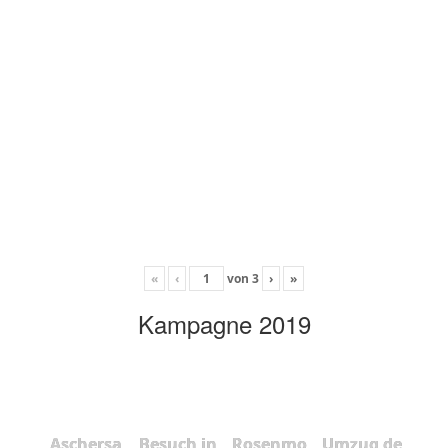
«
‹
von
3
›
»
Kampagne 2019
Aschersa
Besuch in
Rosenmo
Umzug de