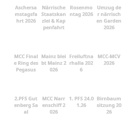
Aschersa
Närrische
Rosenmo
Umzug de
mstagsfa
Staatskan
ntag 2026
r närrisch
hrt 2026
zlei & Kap
en Garden
penfahrt
2026
MCC Final
Mainz blei
Freiluftna
MCC-MCV
e Ring des
bt Mainz 2
rhalla 202
2026
Pegasus
026
6
2.PFS Gut
MCC Narr
1. PFS 24.0
Birnbaum
enberg Sa
enschiff 2
1.26
sitzung 20
al
026
26