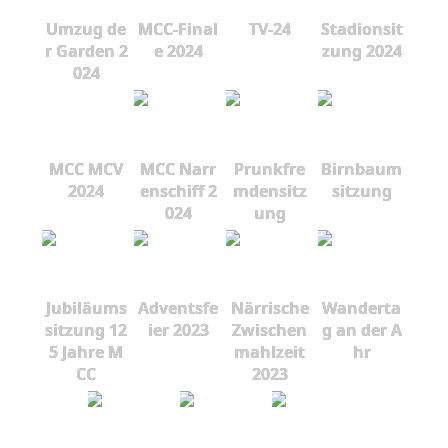
Umzug de
MCC-Final
TV-24
Stadionsit
r Garden 2
e 2024
zung 2024
024
MCC MCV
MCC Narr
Prunkfre
Birnbaum
2024
enschiff 2
mdensitz
sitzung
024
ung
Jubiläums
Adventsfe
Närrische
Wanderta
sitzung 12
ier 2023
Zwischen
g an der A
5 Jahre M
mahlzeit
hr
CC
2023