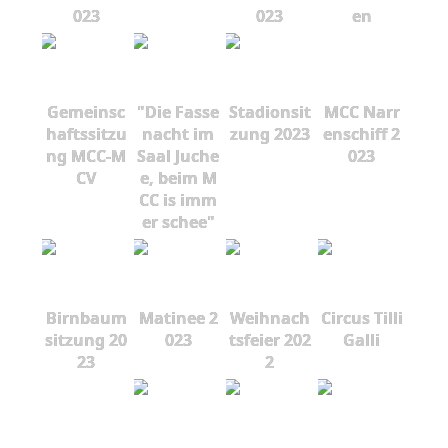
023
023
en
Gemeinsc
"Die Fasse
Stadionsit
MCC Narr
haftssitzu
nacht im
zung 2023
enschiff 2
ng MCC-M
Saal Juche
023
CV
e, beim M
CC is imm
er schee"
Birnbaum
Matinee 2
Weihnach
Circus Tilli
sitzung 20
023
tsfeier 202
Galli
23
2