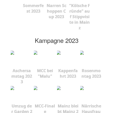
Sommerfe
Narren Sc
"Kölsche F
st 2023
hoppen C
ründe" au
up 2023
f Stippvisi
te in Main
z
Kampagne 2023
Aschersa
MCC bei
Kappenfa
Rosenmo
mstag 202
"Malu"
hrt 2023
ntag 2023
3
Umzug de
MCC-Final
Mainz blei
Närrische
r Garden 2
e
bt Mainz 2
Hausfrau