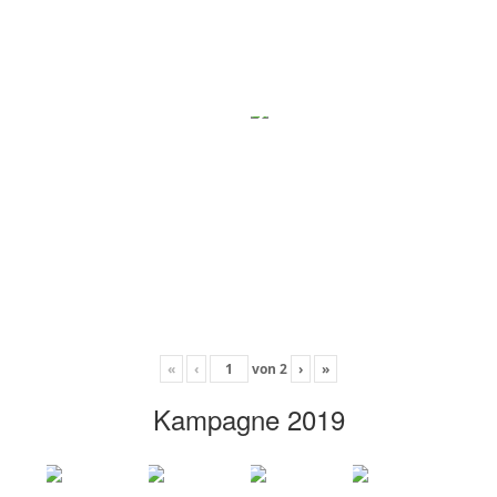
«
‹
von
2
›
»
Kampagne 2019