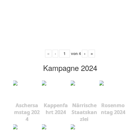
«
‹
von
4
›
»
Kampagne 2024
Aschersa
Kappenfa
Närrische
Rosenmo
mstag 202
hrt 2024
Staatskan
ntag 2024
4
zlei