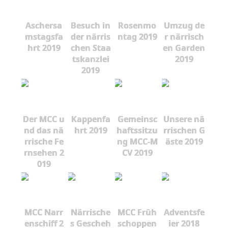
Aschersa
Besuch in
Rosenmo
Umzug de
mstagsfa
der närris
ntag 2019
r närrisch
hrt 2019
chen Staa
en Garden
tskanzlei
2019
2019
Der MCC u
Kappenfa
Gemeinsc
Unsere nä
nd das nä
hrt 2019
haftssitzu
rrischen G
rrische Fe
ng MCC-M
äste 2019
rnsehen 2
CV 2019
019
MCC Narr
Närrische
MCC Früh
Adventsfe
enschiff 2
s Gescheh
schoppen
ier 2018