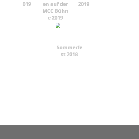
019
en auf der
2019
MCC Bühn
e 2019
Sommerfe
st 2018