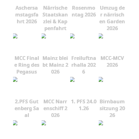
Aschersa
Närrische
Rosenmo
Umzug de
mstagsfa
Staatskan
ntag 2026
r närrisch
hrt 2026
zlei & Kap
en Garden
penfahrt
2026
MCC Final
Mainz blei
Freiluftna
MCC-MCV
e Ring des
bt Mainz 2
rhalla 202
2026
Pegasus
026
6
2.PFS Gut
MCC Narr
1. PFS 24.0
Birnbaum
enberg Sa
enschiff 2
1.26
sitzung 20
al
026
26