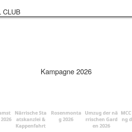
Startseite
Veranstaltungen
L CLUB
Kampagne 2026
amst
Närrische Sta
Rosenmonta
Umzug der nä
MCC 
 2026
atskanzlei &
g 2026
rrischen Gard
ng d
Kappenfahrt
en 2026