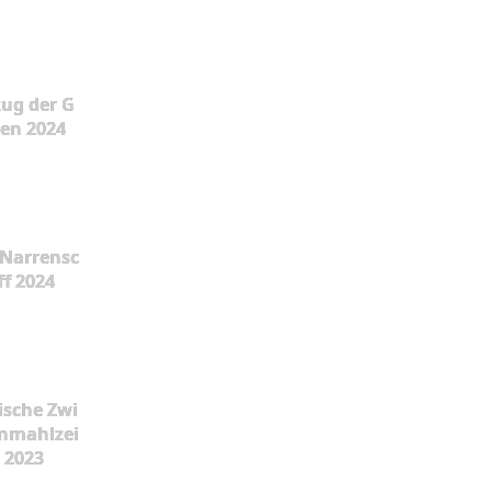
ug der G
en 2024
Narrensc
ff 2024
ische Zwi
nmahlzei
t 2023