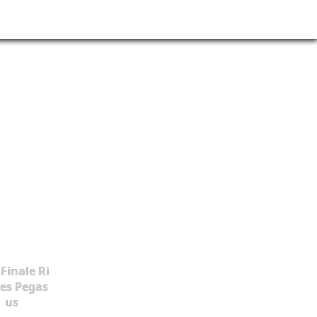
Tickets
Fotogalerie
Mehr MCC
Finale Ri
es Pegas
us