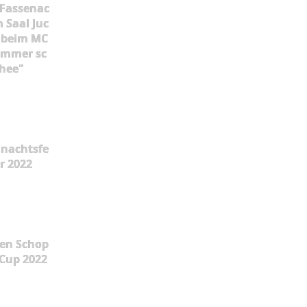
 Fassenac
m Saal Juc
 beim MC
 immer sc
hee"
nachtsfe
er 2022
en Schop
Cup 2022