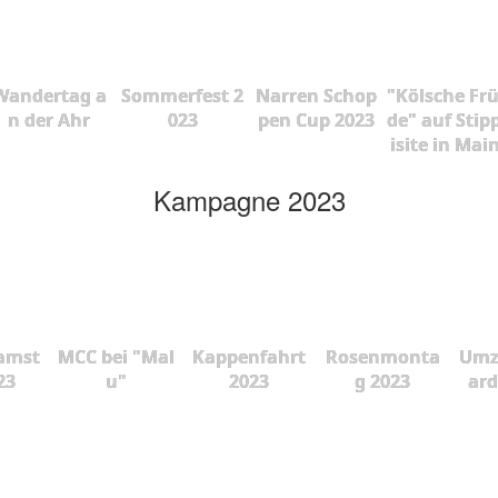
Wandertag a
Sommerfest 2
Narren Schop
"Kölsche Fr
n der Ahr
023
pen Cup 2023
de" auf Stip
isite in Mai
Kampagne 2023
amst
MCC bei "Mal
Kappenfahrt
Rosenmonta
Umz
23
u"
2023
g 2023
ard