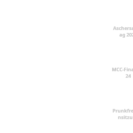
Aschers
ag 20
MCC-Fina
24
Prunkfr
nsitz