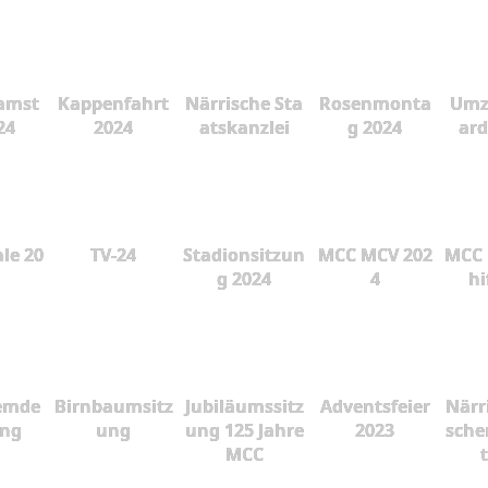
amst
Kappenfahrt
Närrische Sta
Rosenmonta
Umz
24
2024
atskanzlei
g 2024
ard
le 20
TV-24
Stadionsitzun
MCC MCV 202
MCC 
g 2024
4
hi
emde
Birnbaumsitz
Jubiläumssitz
Adventsfeier
Närr
ung
ung
ung 125 Jahre
2023
sche
MCC