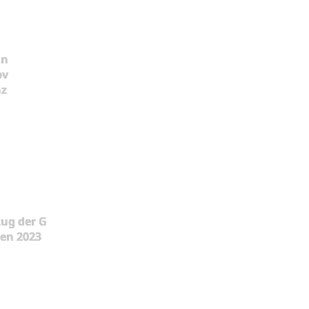
ün
pv
nz
ug der G
en 2023