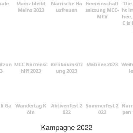
nale
Mainz bleibt
Närrische Ha
Gemeinschaft
"Die
Mainz 2023
usfrauen
ssitzung MCC-
ht i
MCV
hee,
C is
itzun
MCC Narrensc
Birnbaumsitz
Matinee 2023
Weih
23
hiff 2023
ung 2023
i
lli Ga
Wandertag K
Aktivenfest 2
Sommerfest 2
Narr
öln
022
022
pen 
Kampagne 2022