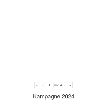
«
‹
von
4
›
»
Kampagne 2024