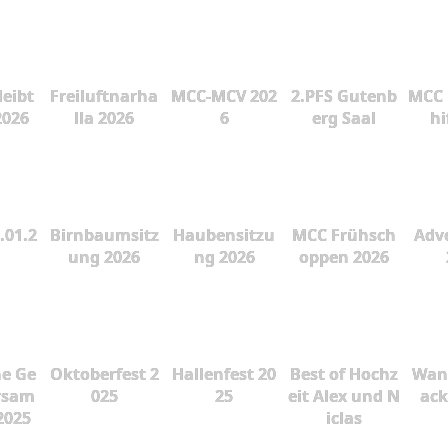
leibt
Freiluftnarha
MCC-MCV 202
2.PFS Gutenb
MCC 
2026
lla 2026
6
erg Saal
hi
.01.2
Birnbaumsitz
Haubensitzu
MCC Frühsch
Adve
ung 2026
ng 2026
oppen 2026
he Ge
Oktoberfest 2
Hallenfest 20
Best of Hochz
Wan
rsam
025
25
eit Alex und N
ac
2025
iclas