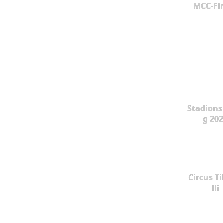
MCC-Fi
Stadions
g 20
Circus Ti
lli