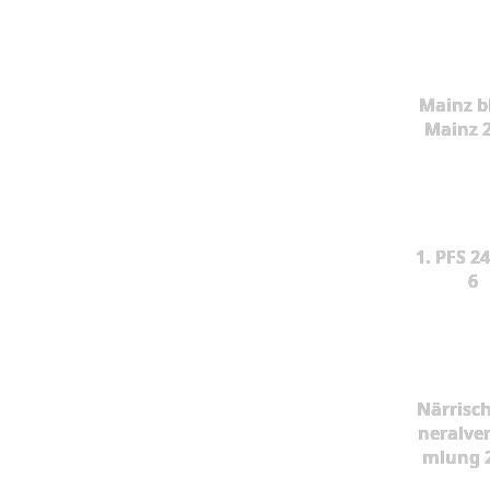
Mainz b
Mainz 
1. PFS 24
6
Närrisc
neralve
mlung 