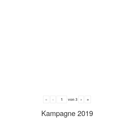
«
‹
von
3
›
»
Kampagne 2019