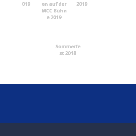
019
en auf der
2019
MCC Bühn
e 2019
Sommerfe
st 2018