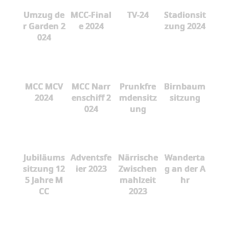
Umzug de
MCC-Final
TV-24
Stadionsit
r Garden 2
e 2024
zung 2024
024
MCC MCV
MCC Narr
Prunkfre
Birnbaum
2024
enschiff 2
mdensitz
sitzung
024
ung
Jubiläums
Adventsfe
Närrische
Wanderta
sitzung 12
ier 2023
Zwischen
g an der A
5 Jahre M
mahlzeit
hr
CC
2023