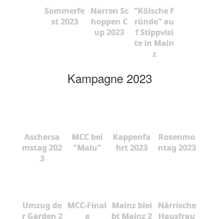
Sommerfe
Narren Sc
"Kölsche F
st 2023
hoppen C
ründe" au
up 2023
f Stippvisi
te in Main
z
Kampagne 2023
Aschersa
MCC bei
Kappenfa
Rosenmo
mstag 202
"Malu"
hrt 2023
ntag 2023
3
Umzug de
MCC-Final
Mainz blei
Närrische
r Garden 2
e
bt Mainz 2
Hausfrau