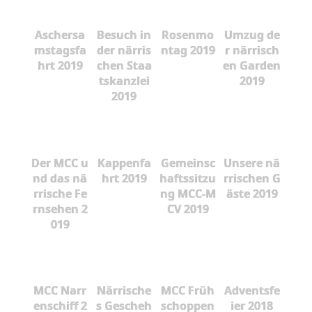
Aschersa
Besuch in
Rosenmo
Umzug de
mstagsfa
der närris
ntag 2019
r närrisch
hrt 2019
chen Staa
en Garden
tskanzlei
2019
2019
Der MCC u
Kappenfa
Gemeinsc
Unsere nä
nd das nä
hrt 2019
haftssitzu
rrischen G
rrische Fe
ng MCC-M
äste 2019
rnsehen 2
CV 2019
019
MCC Narr
Närrische
MCC Früh
Adventsfe
enschiff 2
s Gescheh
schoppen
ier 2018