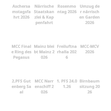
Aschersa
Närrische
Rosenmo
Umzug de
mstagsfa
Staatskan
ntag 2026
r närrisch
hrt 2026
zlei & Kap
en Garden
penfahrt
2026
MCC Final
Mainz blei
Freiluftna
MCC-MCV
e Ring des
bt Mainz 2
rhalla 202
2026
Pegasus
026
6
2.PFS Gut
MCC Narr
1. PFS 24.0
Birnbaum
enberg Sa
enschiff 2
1.26
sitzung 20
al
026
26