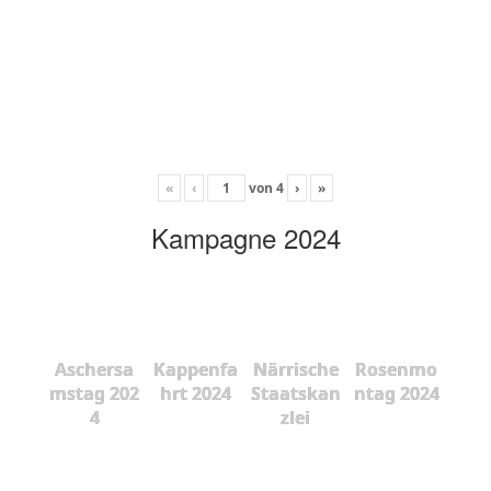
«
‹
von
4
›
»
Kampagne 2024
Aschersa
Kappenfa
Närrische
Rosenmo
mstag 202
hrt 2024
Staatskan
ntag 2024
4
zlei