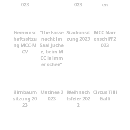
023
023
en
Gemeinsc
"Die Fasse
Stadionsit
MCC Narr
haftssitzu
nacht im
zung 2023
enschiff 2
ng MCC-M
Saal Juche
023
CV
e, beim M
CC is imm
er schee"
Birnbaum
Matinee 2
Weihnach
Circus Tilli
sitzung 20
023
tsfeier 202
Galli
23
2