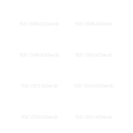
105 7343-KS5web
105 7346-KSweb
105 7348-KS0web
105 7350-KSweb
105 7351-KSweb
105 7354-KS0web
105 7356-KSweb
105 7357-KSweb