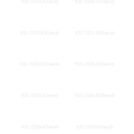
105 7319-KSweb
105 7320-KS5web
105 7322-KS0web
105 7325-KS5web
105 7326-KS5web
105 7328-KS5web
105 7333-KSweb
105 7336-KS6web
105 7338-KSweb
105 7342-KSweb