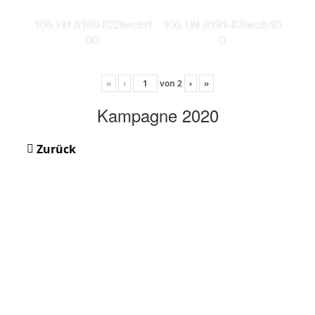
106 TN 8189-KS3web1
106 TN 8191-KSweb10
00
0
«
‹
von
2
›
»
Kampagne 2020
Zurück