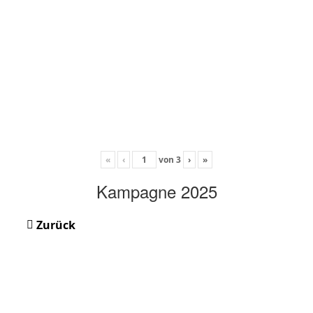
«
‹
von
3
›
»
Kampagne 2025
Zurück