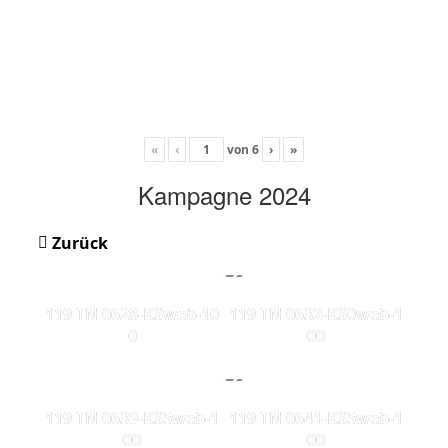
«
‹
von
6
›
»
Kampagne 2024
Zurück
119 TN 0628-KSweb-10
119 TN 0632-KS0web-1
0
00
119 TN 0639-KS5web-1
119 TN 0641-KS5web-1
00
00