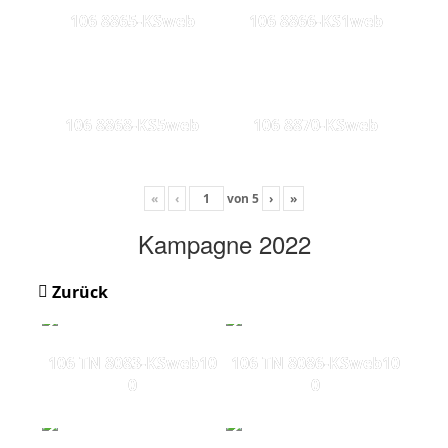
106 8865-KSweb
106 8866-KS1web
106 8868-KS5web
106 8870-KSweb
«
‹
von
5
›
»
Kampagne 2022
Zurück
106 TN 8083-KSweb10
106 TN 8086-KSweb10
0
0