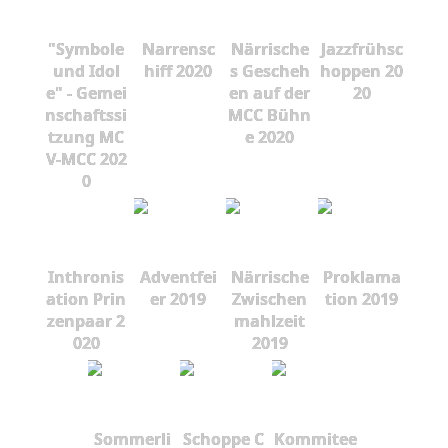
"Symbole
Narrensc
Närrische
Jazzfrühsc
und Idol
hiff 2020
s Gescheh
hoppen 20
e" - Gemei
en auf der
20
nschaftssi
MCC Bühn
tzung MC
e 2020
V-MCC 202
0
Inthronis
Adventfei
Närrische
Proklama
ation Prin
er 2019
Zwischen
tion 2019
zenpaar 2
mahlzeit
020
2019
Sommerli
Schoppe C
Kommitee