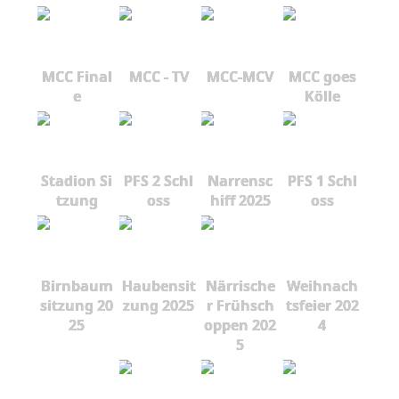
MCC Final
MCC - TV
MCC-MCV
MCC goes
e
Kölle
Stadion Si
PFS 2 Schl
Narrensc
PFS 1 Schl
tzung
oss
hiff 2025
oss
Birnbaum
Haubensit
Närrische
Weihnach
sitzung 20
zung 2025
r Frühsch
tsfeier 202
25
oppen 202
4
5