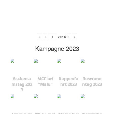
«
‹
von
6
›
»
Kampagne 2023
Aschersa
MCC bei
Kappenfa
Rosenmo
mstag 202
"Malu"
hrt 2023
ntag 2023
3