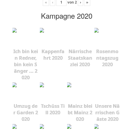
«
‹
von
2
›
»
Kampagne 2020
Ich bin kei
Kappenfa
Närrische
Rosenmo
n Redner,
hrt 2020
Staatskan
ntagszug
bin kein S
zlei 2020
2020
änger ... 2
020
Umzug de
Tschüss Ti
Mainz blei
Unsere Nä
r Garden 2
ll 2020
bt Mainz 2
rrischen G
020
020
äste 2020