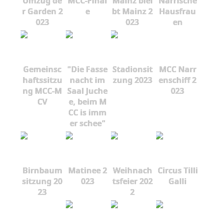
Umzug de
MCC-Final
Mainz blei
Närrische
r Garden 2
e
bt Mainz 2
Hausfrau
023
023
en
Gemeinsc
"Die Fasse
Stadionsit
MCC Narr
haftssitzu
nacht im
zung 2023
enschiff 2
ng MCC-M
Saal Juche
023
CV
e, beim M
CC is imm
er schee"
Birnbaum
Matinee 2
Weihnach
Circus Tilli
sitzung 20
023
tsfeier 202
Galli
23
2