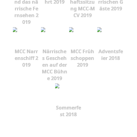
nd das nä
hrt 2019
haftssitzu
rrischen G
rrische Fe
ng MCC-M
äste 2019
rnsehen 2
CV 2019
019
MCC Narr
Närrische
MCC Früh
Adventsfe
enschiff 2
s Gescheh
schoppen
ier 2018
019
en auf der
2019
MCC Bühn
e 2019
Sommerfe
st 2018