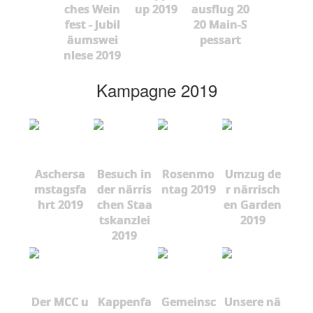
ches Wein
up 2019
ausflug 20
fest - Jubil
20 Main-S
äumswei
pessart
nlese 2019
Kampagne 2019
Aschersa
Besuch in
Rosenmo
Umzug de
mstagsfa
der närris
ntag 2019
r närrisch
hrt 2019
chen Staa
en Garden
tskanzlei
2019
2019
Der MCC u
Kappenfa
Gemeinsc
Unsere nä