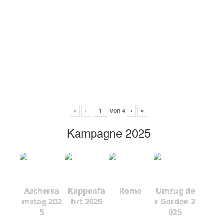
«
‹
von
4
›
»
Kampagne 2025
Aschersa
Kappenfa
Romo
Umzug de
mstag 202
hrt 2025
r Garden 2
5
025