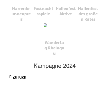
Narrenbr
Fastnacht
Hallenfest
Hallenfest
unnenpre
sspiele
Aktive
des große
is
n Rates
Wanderta
g Rheinga
u
Kampagne 2024
Zurück